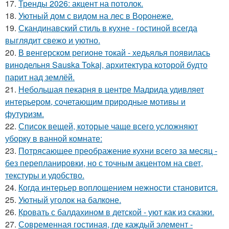
17.
Тренды 2026: акцент на потолок.
18.
Уютный дом с видом на лес в Воронеже.
19.
Скандинавский стиль в кухне - гостиной всегда
выглядит свежо и уютно.
20.
В венгерском регионе токай - хедьялья появилась
винодельня Sauska Tokaj, архитектура которой будто
парит над землёй.
21.
Небольшая пекарня в центре Мадрида удивляет
интерьером, сочетающим природные мотивы и
футуризм.
22.
Список вещей, которые чаще всего усложняют
уборку в ванной комнате:
23.
Потрясающее преображение кухни всего за месяц -
без перепланировки, но с точным акцентом на свет,
текстуры и удобство.
24.
Когда интерьер воплощением нежности становится.
25.
Уютный уголок на балконе.
26.
Кровать с балдахином в детской - уют как из сказки.
27.
Современная гостиная, где каждый элемент -