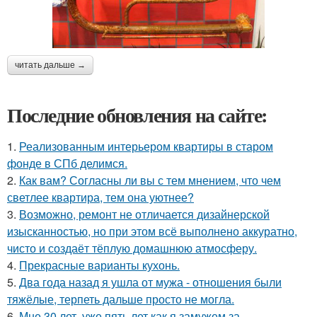
читать дальше →
Последние обновления на сайте:
1.
Реализованным интерьером квартиры в старом
фонде в СПб делимся.
2.
Как вам? Согласны ли вы с тем мнением, что чем
светлее квартира, тем она уютнее?
3.
Возможно, ремонт не отличается дизайнерской
изысканностью, но при этом всё выполнено аккуратно,
чисто и создаёт тёплую домашнюю атмосферу.
4.
Прекрасные варианты кухонь.
5.
Два года назад я ушла от мужа - отношения были
тяжёлые, терпеть дальше просто не могла.
6.
Мне 30 лет, уже пять лет как я замужем за