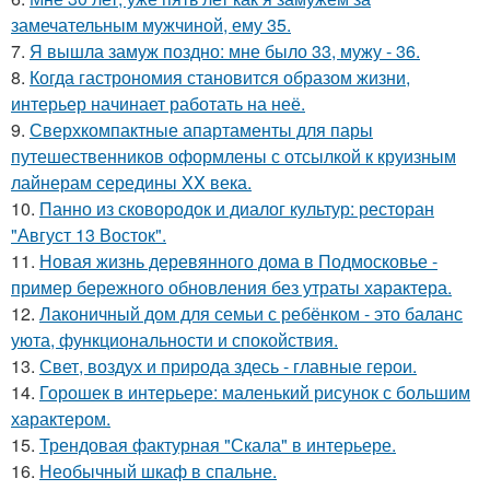
замечательным мужчиной, ему 35.
7.
Я вышла замуж поздно: мне было 33, мужу - 36.
8.
Когда гастрономия становится образом жизни,
интерьер начинает работать на неё.
9.
Сверхкомпактные апартаменты для пары
путешественников оформлены с отсылкой к круизным
лайнерам середины XX века.
10.
Панно из сковородок и диалог культур: ресторан
"Август 13 Восток".
11.
Новая жизнь деревянного дома в Подмосковье -
пример бережного обновления без утраты характера.
12.
Лаконичный дом для семьи с ребёнком - это баланс
уюта, функциональности и спокойствия.
13.
Свет, воздух и природа здесь - главные герои.
14.
Горошек в интерьере: маленький рисунок с большим
характером.
15.
Трендовая фактурная "Скала" в интерьере.
16.
Необычный шкаф в спальне.