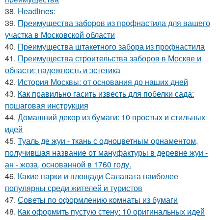
38.
Headlines:
39.
Преимущества заборов из профнастила для вашего
участка в Московской области
40.
Преимущества штакетного забора из профнастила
41.
Преимущества строительства заборов в Москве и
области: надежность и эстетика
42.
История Москвы: от основания до наших дней
43.
Как правильно гасить известь для побелки сада:
пошаговая инструкция
44.
Домашний декор из бумаги: 10 простых и стильных
идей
45.
Туаль де жуи - ткань с одноцветным орнаментом,
получившая название от мануфактуры в деревне жуи -
ан - жоза, основанной в 1760 году.
46.
Какие парки и площади Салавата наиболее
популярны среди жителей и туристов
47.
Советы по оформлению комнаты из бумаги
48.
Как оформить пустую стену: 10 оригинальных идей