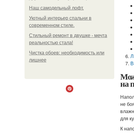
Наш самодельный лофт.
Уютный интерьер спальни в
современном стиле.
Стильный ремонт в двушке - мечта
реальностью стала!
Чистка обоев: необходимость или
Л
лишнее
В
Мож
на 
Напол
не бо
влажн
для к
К нап