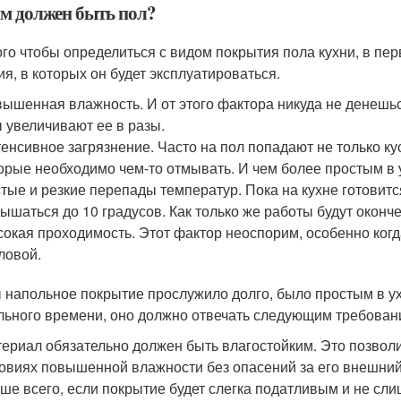
м должен быть пол?
ого чтобы определиться с видом покрытия пола кухни, в пе
ия, в которых он будет эксплуатироваться.
ышенная влажность. И от этого фактора никуда не денешь
 увеличивают ее в разы.
енсивное загрязнение. Часто на пол попадают не только ку
орые необходимо чем-то отмывать. И чем более простым в у
тые и резкие перепады температур. Пока на кухне готовит
ышаться до 10 градусов. Как только же работы будут оконче
окая проходимость. Этот фактор неоспорим, особенно когд
ловой.
 напольное покрытие прослужило долго, было простым в ух
льного времени, оно должно отвечать следующим требован
ериал обязательно должен быть влагостойким. Это позволит
овиях повышенной влажности без опасений за его внешний
ше всего, если покрытие будет слегка податливым и не сли