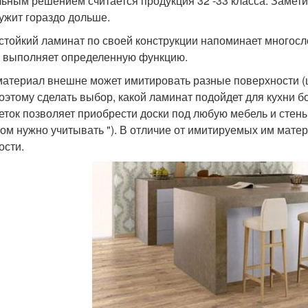
ьным решением считается продукция 32 -33 класса. Замети
ужит гораздо дольше.
стойкий ламинат по своей конструкции напоминает многосл
х выполняет определенную функцию.
материал внешне может имитировать разные поверхности (
 поэтому сделать выбор, какой ламинат подойдет для кухни 
еток позволяет приобрести доски под любую мебель и стены 
том нужно учитывать "). В отличие от имитируемых им мате
ости.