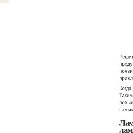
Решит
проду
появи
привл
Когда
Таким
повыш
самым
Лам
лам