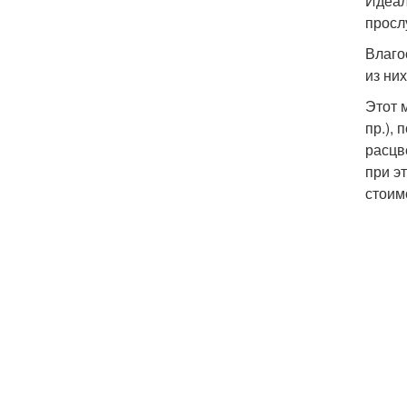
Идеал
просл
Влаго
из ни
Этот 
пр.),
расцв
при э
стоим