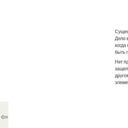
Сущес
Дело 
когда
быть 
Нет п
защел
друго
элеме
⇦