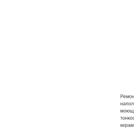
Ремон
напол
моющи
тонко
керам