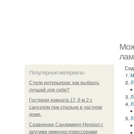
Мож
лам
Сод
Популярные материалы
М
Л
Стили интерьеров: как выбрать
лучший для себя?
Л
Гостевая комната 17, 6 м 2 с
Л
санузлом при спальне в частном
доме.
Л
Сравнение Сандиммун Неорал с
другими иммуносупрессорами