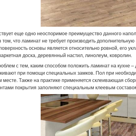
твует еще одно неоспоримое преимущество данного напольн
в том, что ламинат не требует производить дополнительную 
 поверхность основы является относительно ровной, его ук
паркетная доска, деревянный настил, линолеум, ковролин.
роблем с тем, каким способом положить ламинат на кухне –
кивают при помощи специальных замков. Пол при необходи
м месте. Также на практике применяется склеивающая сборк
нтами покрытия заполняют специальным клеевым составо