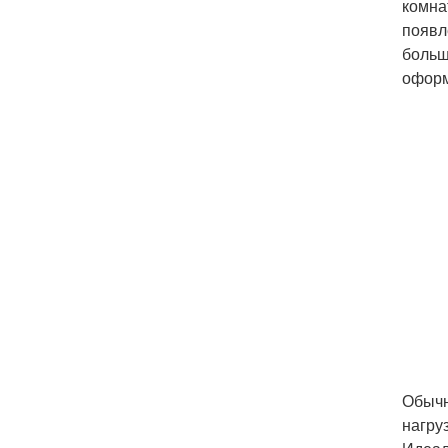
комна
появл
больш
оформ
Обычн
нагру