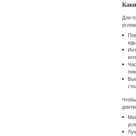
Каки
Для т
услов
Пов
еды
Инт
кот
Час
пов
Выс
сто
Чтобы
длите
Мат
усл
Луч