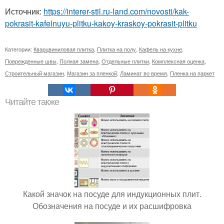
Источник:
https://interer-stil.ru-land.com/novosti/kak-
pokrasit-kafelnuyu-plitku-kakoy-kraskoy-pokrasit-plitku
Категории:
Кварцвиниловая плитка
,
Плитка на полу
,
Кафель на кухне
,
Поврежденные швы
,
Полная замена
,
Отдельные плитки
,
Комплексная оценка
,
Строительный магазин
,
Магазин за пленкой
,
Ламинат во время
,
Пленка на паркет
Читайте также
Какой значок на посуде для индукционных плит.
Обозначения на посуде и их расшифровка