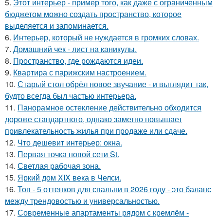
5.
Этот интерьер - пример того, как даже с ограниченным
бюджетом можно создать пространство, которое
выделяется и запоминается.
6.
Интерьер, который не нуждается в громких словах.
7.
Домашний чек - лист на каникулы.
8.
Пространство, где рождаются идеи.
9.
Квартира с парижским настроением.
10.
Старый стол обрёл новое звучание - и выглядит так,
будто всегда был частью интерьера.
11.
Панорамное остекление действительно обходится
дороже стандартного, однако заметно повышает
привлекательность жилья при продаже или сдаче.
12.
Что дешевит интерьер: окна.
13.
Первая точка новой сети St.
14.
Светлая рабочая зона.
15.
Яркий дом XIX века в Челси.
16.
Топ - 5 оттенков для спальни в 2026 году - это баланс
между трендовостью и универсальностью.
17.
Современные апартаменты рядом с кремлём -