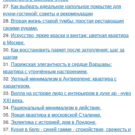
27.
Как выбрать идеальное напольное покрытие для
кухни-гостиной: советы и рекомендации
28.
Вторая жизнь старой тумбы: простая реставрация
своими руками.
29.
Искусство, яркие краски и винтаж: цветная квартира
в Москве.
30.
Как восстановить паркет после затопления: шаг за
шагом
31.
Парижская элегантность в сердце Варшавы:
квартира с утончённым настроением.
32.
Уютный минимализм в Антверпене: квартира с
характером.
33.
Вилла на острове лидо с интерьером в духе ар - нуво
XXI века.
34.
Рациональный минимализм в действии.
35.
Яркая квартира в московской Сталинке.
36.
Эклектика с историей: дом в Лондоне.
37.
Кухня в бело - синей гамме - спокойствие, свежесть и