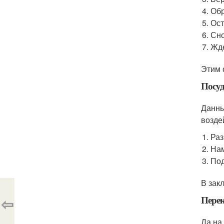
Обр
Ост
Сно
Жде
Этим 
Посу
Данны
возде
Раз
Нам
Под
В зак
⇦
Перек
Да на