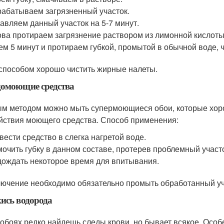
абатываем загрязненный участок.
авляем данный участок на 5-7 минут.
ва протираем загрязнение раствором из лимонной кислоты
м 5 минут и протираем губкой, промытой в обычной воде, ч
способом хорошо чистить жирные налеты.
домоющие средства
м методом можно мыть супермоющиеся обои, которые хоро
йствия моющего средства. Способ применения:
вести средство в слегка нагретой воде.
очить губку в данном составе, протерев проблемный участ
ождать некоторое время для впитывания.
лючение необходимо обязательно промыть обработанный уч
ись водорода
 обоях редко найдешь следы крови, но бывает всякое. Особ