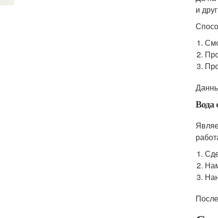
и дру
Спосо
Смо
Про
Про
Данны
Вода
Являе
работ
Сде
Нам
Нан
После