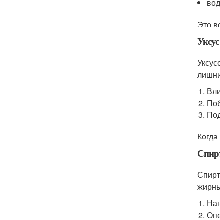
вод
Это вс
Уксус
Уксус
лишни
Вли
Поб
Под
Когда
Спир
Спирт
жирны
Нан
Опе