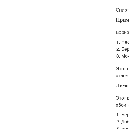
Спирт
Прим
Вариа
Нео
Бер
Моч
Этот 
отлож
Лимо
Этот 
обои 
Бер
Доб
Бер