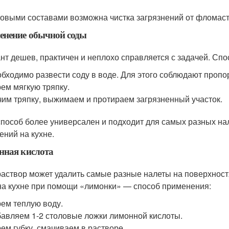
овыми составами возможна чистка загрязнений от фломаст
енение обычной соды
нт дешев, практичен и неплохо справляется с задачей. Сп
бходимо развести соду в воде. Для этого соблюдают пропо
ем мягкую тряпку.
им тряпку, выжимаем и протираем загрязненный участок.
способ более универсален и подходит для самых разных на
ений на кухне.
нная кислота
раствор может удалить самые разные налеты на поверхностя
на кухне при помощи «лимонки» — способ применения:
ем теплую воду.
авляем 1-2 столовые ложки лимонной кислоты.
ем губку, смачиваем в растворе.