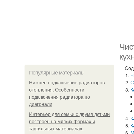
Чис
кух
Сод
Популярные материалы
Ч
С
Нижнее подключение радиаторов
К
отопления. Особенности
подключения радиатора по
диагонали
Интерьер для семьи с двумя детьми
К
построен на мягких формах и
К
тактильных материалах.
М