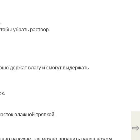
.
тобы убрать раствор.
шо держат влагу и смогут выдержать
ок.
асток влажной тряпкой.
⇨
енно на кухне, где можно поранить палец ножом