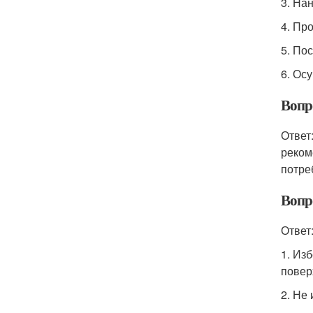
3. На
4. Пр
5. По
6. Ос
Вопр
Ответ
реком
потре
Вопр
Ответ
1. Из
повер
2. Не