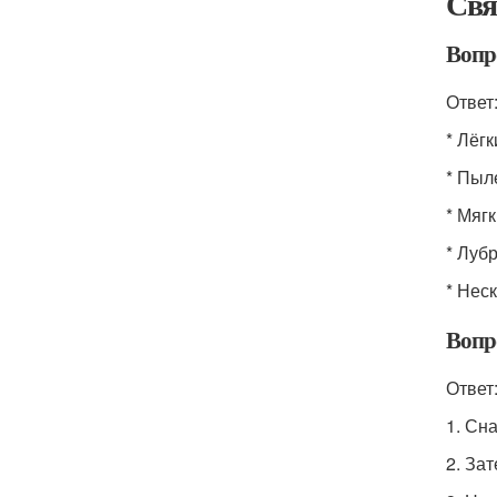
Свя
Вопр
Ответ
* Лёг
* Пыл
* Мяг
* Луб
* Нес
Вопр
Ответ
1. Сн
2. За