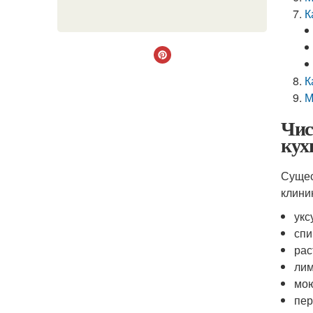
К
К
М
Чис
кух
Сущес
клини
укс
спи
рас
лим
мою
пер