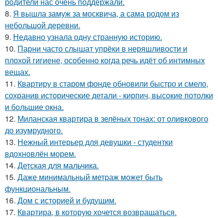
родители нас очень поддержали.
8.
Я вышла замуж за москвича, а сама родом из
небольшой деревни.
9.
Недавно узнала одну странную историю.
10.
Парни часто слышат упрёки в неряшливости и
плохой гигиене, особенно когда речь идёт об интимных
вещах.
11.
Квартиру в старом фонде обновили быстро и смело,
сохранив исторические детали - кирпич, высокие потолки
и большие окна.
12.
Миланская квартира в зелёных тонах: от оливкового
до изумрудного.
13.
Нежный интерьер для девушки - студентки
вдохновлён морем.
14.
Детская для мальчика.
15.
Даже минимальный метраж может быть
функциональным.
16.
Дом с историей и будущим.
17.
Квартира, в которую хочется возвращаться.