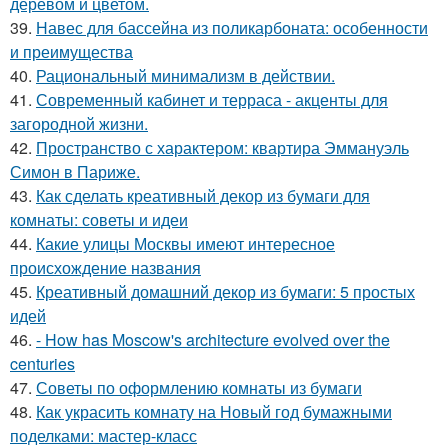
деревом и цветом.
39.
Навес для бассейна из поликарбоната: особенности
и преимущества
40.
Рациональный минимализм в действии.
41.
Современный кабинет и терраса - акценты для
загородной жизни.
42.
Пространство с характером: квартира Эммануэль
Симон в Париже.
43.
Как сделать креативный декор из бумаги для
комнаты: советы и идеи
44.
Какие улицы Москвы имеют интересное
происхождение названия
45.
Креативный домашний декор из бумаги: 5 простых
идей
46.
- How has Moscow's architecture evolved over the
centuries
47.
Советы по оформлению комнаты из бумаги
48.
Как украсить комнату на Новый год бумажными
поделками: мастер-класс