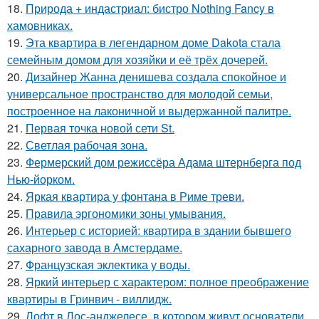
18.
Природа + индастриал: бистро Nothing Fancy в
хамовниках.
19.
Эта квартира в легендарном доме Dakota стала
семейным домом для хозяйки и её трёх дочерей.
20.
Дизайнер Жанна денишева создала спокойное и
универсальное пространство для молодой семьи,
построенное на лаконичной и выдержанной палитре.
21.
Первая точка новой сети St.
22.
Светлая рабочая зона.
23.
Фермерский дом режиссёра Адама штернберга под
Нью-йорком.
24.
Яркая квартира у фонтана в Риме треви.
25.
Правила эргономики зоны умывания.
26.
Интерьер с историей: квартира в здании бывшего
сахарного завода в Амстердаме.
27.
Французская эклектика у воды.
28.
Яркий интерьер с характером: полное преображение
квартиры в Гринвич - виллидж.
29.
Лофт в Лос-анджелесе, в котором живут основатели