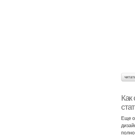
читат
Как 
ста
Еще о
дизай
полно