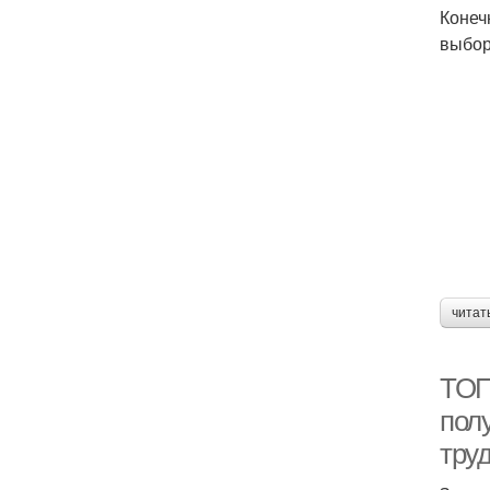
Конеч
выбор
читат
ТОП
полу
тру