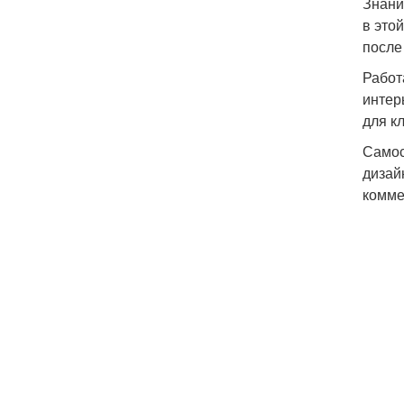
Знани
в это
после
Работ
интер
для к
Самос
дизай
комме