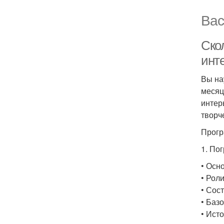
Вас
Ско
инте
Вы на
месяц
интер
творч
Прогр
1. По
• Осн
• Рол
• Сос
• Баз
• Ист