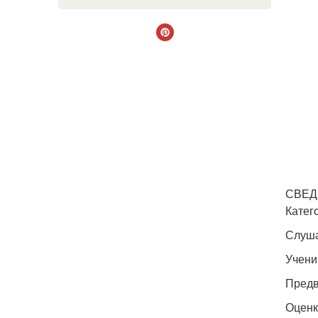
СВЕД
Катег
Слуша
Учени
Предв
Оценк