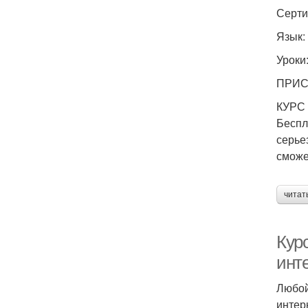
Серти
Язык:
Уроки:
ПРИ
КУРС
Беспл
серье
сможе
читат
Кур
инт
Любой
интер