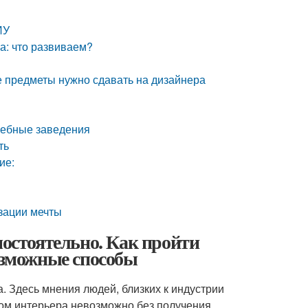
ИУ
ра: что развиваем?
ие предметы нужно сдавать на дизайнера
чебные заведения
ть
ие:
зации мечты
мостоятельно. Как пройти
возможные способы
. Здесь мнения людей, близких к индустрии
ром интерьера невозможно без получения