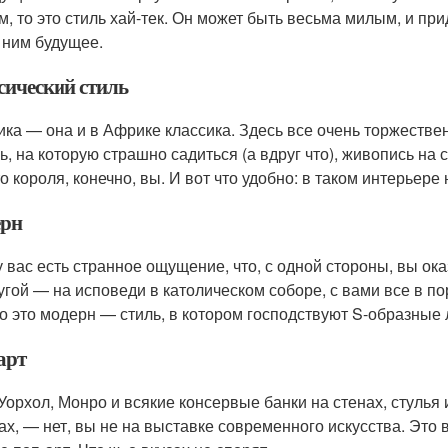
м, то это стиль хай-тек. Он может быть весьма милым, и пр
а ним будущее.
сический стиль
ика — она и в Африке классика. Здесь все очень торжестве
ь, на которую страшно садиться (а вдруг что), живопись на
 короля, конечно, вы. И вот что удобно: в таком интерьере 
рн
у вас есть странное ощущение, что, с одной стороны, вы о
ругой — на исповеди в католическом соборе, с вами все в п
о это модерн — стиль, в котором господствуют S-образные 
арт
Уорхол, Монро и всякие консервые банки на стенах, стулья и
зах, — нет, вы не на выставке современного искусства. Это