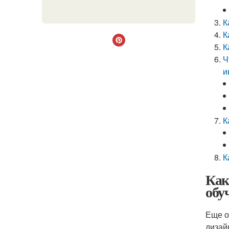
К
К
К
Ч
и
К
К
Как
обу
Еще о
дизай