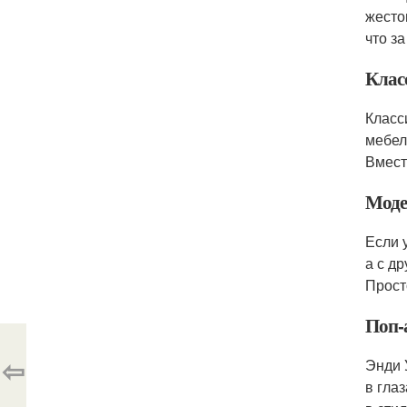
жесто
что з
Клас
Класс
мебел
Вместо
Моде
Если 
а с д
Прост
Поп-
⇦
Энди 
в гла