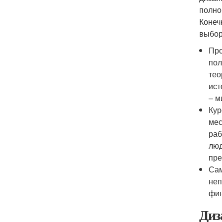
полно
Конеч
выбор
Про
пол
тео
ист
– м
Кур
мес
раб
люд
пре
Сам
неп
фин
Диз