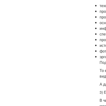
тех
про
про
осн
инф
спе
про
ист
фот
эрг
Под
То 
вид
А д
3) 
В ч
меж