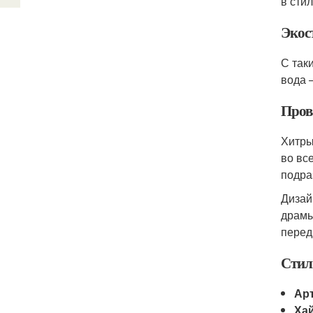
в стил
Экос
С так
вода 
Пров
Хитры
во вс
подра
Дизай
драмы
перед
Стил
Ар
Хай