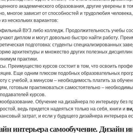
ценного академического образования, другие уверены в том
но, многое зависит от способностей и трудолюбия человека,
 из нескольких вариантов:
фильный ВУЗ либо колледж. Продолжительность учебы соста
учают диплом и могут довольно быстро найти работу. Преи
ретическая подготовка: студенты специализированных заве
орию архитектуры и множество других полезных дисциплин
инимум практики.
сы. Преимущество курсов состоит в том, что освоить проф
яцев. Еще одним плюсом подобных образовательных прог
оту с учебой, а минусом – необходимость платить за обуч
ям, готовым практиковаться самостоятельно – необходимый
подавателей курсов.
ообразование. Обучение на дизайнера по интерьеру без п
ростой, ведь придется надеяться только на себя, книги и
ви
ансовый затрат, и если у будущего дизайнера интерьера ес
айн интерьера самообучение. Дизайн и