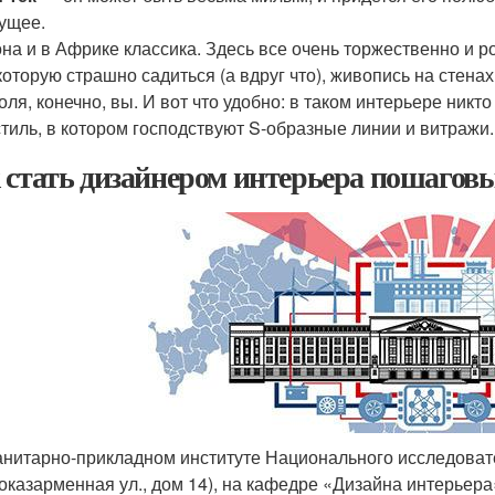
ущее.
на и в Африке классика. Здесь все очень торжественно и р
которую страшно садиться (а вдруг что), живопись на стен
оля, конечно, вы. И вот что удобно: в таком интерьере никто
тиль, в котором господствуют S-образные линии и витражи.
 стать дизайнером интерьера пошаго
анитарно-прикладном институте Национального исследовате
оказарменная ул., дом 14), на кафедре «Дизайна интерьера