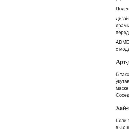
Подел
Дизай
драмы
перед
ADME 
с мод
Арт-д
В так
укута
маске
Сосед
Хай-
Если 
вы ощ