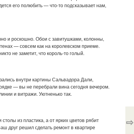
идется его полюбить — что-то подсказывает нам,
нно и роскошно. Обои с завитушками, колонны,
 стенах — совсем как на королевском приеме.
никто не заметит, что король-то голый.
казались внутри картины Сальвадора Дали,
орядке — вы не перебрали вина сегодня вечером.
линии и витражи. Уютненько так.
⇨
 столы из пластика, а от ярких цветов рябит
 ваш друг решил сделать ремонт в квартире