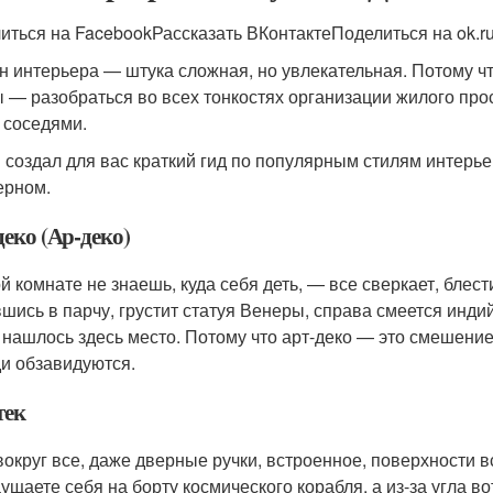
иться на FacebookРассказать ВКонтактеПоделиться на ok.r
н интерьера — штука сложная, но увлекательная. Потому ч
 — разобраться во всех тонкостях организации жилого прос
 соседями.
создал для вас краткий гид по популярным стилям интерьер
ерном.
еко (Ар-деко)
ой комнате не знаешь, куда себя деть, — все сверкает, блест
вшись в парчу, грустит статуя Венеры, справа смеется инд
 нашлось здесь место. Потому что арт-деко — это смешение в
и обзавидуются.
тек
вокруг все, даже дверные ручки, встроенное, поверхности
ущаете себя на борту космического корабля, а из-за угла 