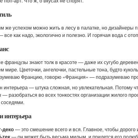
е поп-арт. Что ж, о вкусах не спорят.
тиль
им же успехом можно жить в лесу в палатке, но дизайнеры п
— все как надо, экологично и полезно. И горячая вода с от
анс
е французы знают толк в красоте — даже их сугубо дереве
ем мире. Цветочки, ангелочки, пастельные тона, будто куко
зумеваю Францию, говорю «Франция» — подразумеваю про
н интерьера — штука сложная, но увлекательная. Потому ч
 — разобраться во всех тонкостях организации жилого прос
 соседями.
и интерьера
т-деко
— это смешение всего и вся. Главное, чтобы дорого 
-тек
— он может быть весьма милым, и придется его полюби