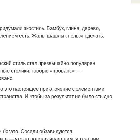
ридумали экостиль. Бамбук, глина, дерево,
оплением есть. Жаль, шашлык нельзя сделать.
нский стиль стал чрезвычайно популярен
льные столики: говорю «прованс» —
ванс.
то это настоящее приключение с элементами
транства. И чтобы за результат не было стыдно
и богато. Соседи обзавидуются.
ть — что-то подсказывает нам, что за ним