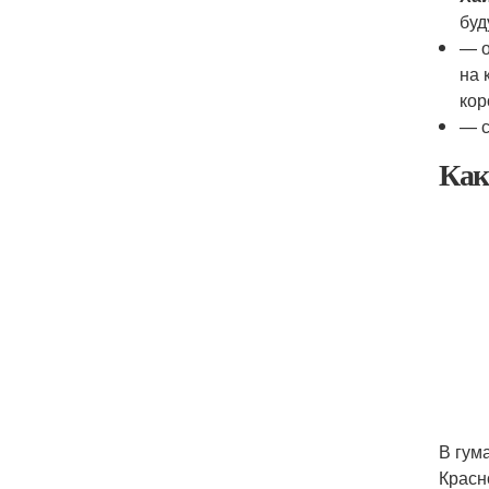
буд
— о
на 
кор
— с
Как
В гум
Красн