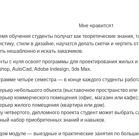
Мне нравится1
емя обучения студенты получат как теоретические знания, т
стику, стили в дизайне, научатся делать скетчи и чертить от
ть нешаблонно и искать заказчиков.
нты с нуля освоят программы для проектирования жилых и
shop, AutoCad, Adobe Indesign, 3ds Max.
грамме четыре семестра — в конце каждого студенты работ
ерьер небольшого объекта (выставочное пространство или 
ерьер коммерческого помещения (офис, магазин или кафе);
ерьер жилого помещения (квартира или дом).
у четвертого, дипломного проекта студент может выбрать 
ный набор приобретенных знаний и навыков.
дом модуле — выездные и практические занятия по большин