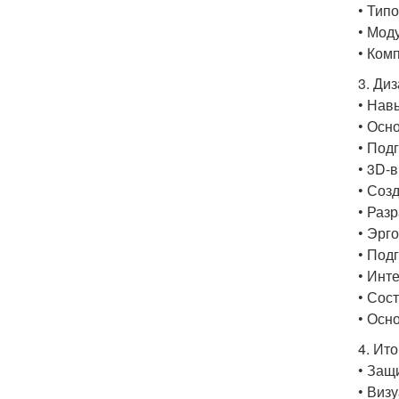
• Тип
• Мод
• Ком
3. Ди
• Нав
• Осн
• Под
• 3D-
• Соз
• Раз
• Эрг
• Под
• Инт
• Сос
• Осн
4. Ит
• Защ
• Виз