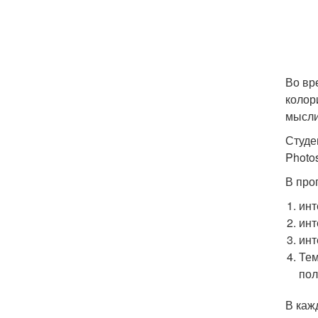
Во вр
колори
мысли
Студе
Photo
В про
инт
инт
инт
Тем
пол
В каж