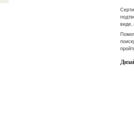
Серти
подтв
виде,
Помог
поиск
пройт
Диза