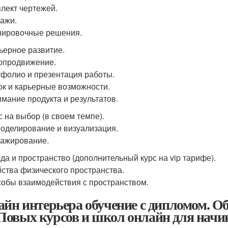
плект чертежей.
лажи.
нировочные решения.
рьерное развитие.
опродвижение.
тфолио и презентация работы.
ок и карьерные возможности.
имание продукта и результатов.
с на выбор (в своем темпе).
моделирование и визуализация.
лажирование.
еда и пространство (дополнительный курс на vip тарифе).
йства физического пространства.
собы взаимодействия с пространством.
айн интерьера обучение с дипломом. О
овых курсов и школ онлайн для начин