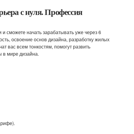
рьера с нуля. Профессия
и и сможете начать зарабатывать уже через 6
сть, освоение основ дизайна, разработку жилых
ат вас всем тонкостям, помогут развить
ы в мире дизайна.
арифе).