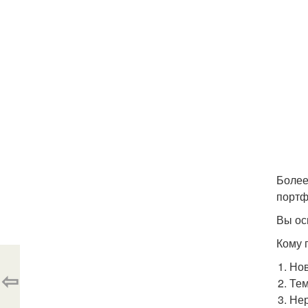
Более
портф
Вы осв
Кому 
Нов
⇦
Тем
Нер