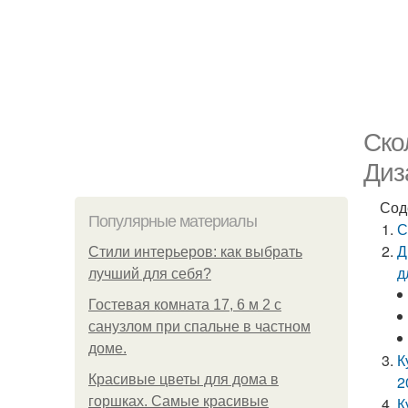
Ско
Диз
Сод
Популярные материалы
С
Д
Стили интерьеров: как выбрать
д
лучший для себя?
Гостевая комната 17, 6 м 2 с
санузлом при спальне в частном
доме.
К
Красивые цветы для дома в
2
горшках. Самые красивые
К