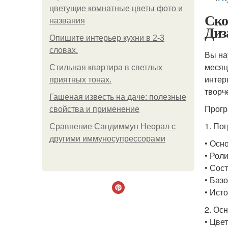
цветущие комнатные цветы фото и
Ско
названия
Диз
Опишите интерьер кухни в 2-3
словах.
Вы на
месяц
Стильная квартира в светлых
интер
приятных тонах.
творч
Гашеная известь на даче: полезные
Прогр
свойства и применение
1. По
Сравнение Сандиммун Неорал с
другими иммуносупрессорами
• Осн
• Рол
• Сос
• Баз
• Ист
2. Ос
• Цвет