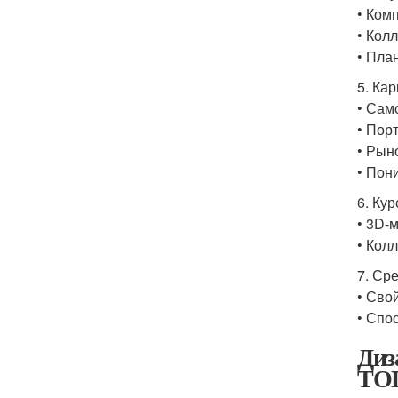
• Ком
• Кол
• Пла
5. Ка
• Сам
• Пор
• Рын
• Пон
6. Кур
• 3D-
• Кол
7. Ср
• Сво
• Спо
Диз
ТОП