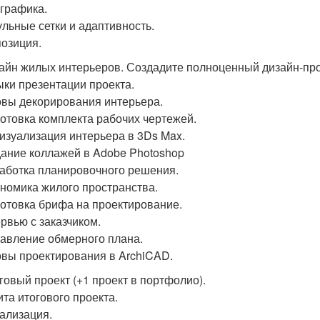
ографика.
ульные сетки и адаптивность.
позиция.
зайн жилых интерьеров. Создадите полноценный дизайн-про
ыки презентации проекта.
овы декорирования интерьера.
готовка комплекта рабочих чертежей.
визуализация интерьера в 3Ds Max.
дание коллажей в Adobe Photoshop
работка планировочного решения.
ономика жилого пространства.
готовка брифа на проектирование.
ервью с заказчиком.
тавление обмерного плана.
овы проектирования в ArchiCAD.
оговый проект (+1 проект в портфолио).
ита итогового проекта.
уализация.