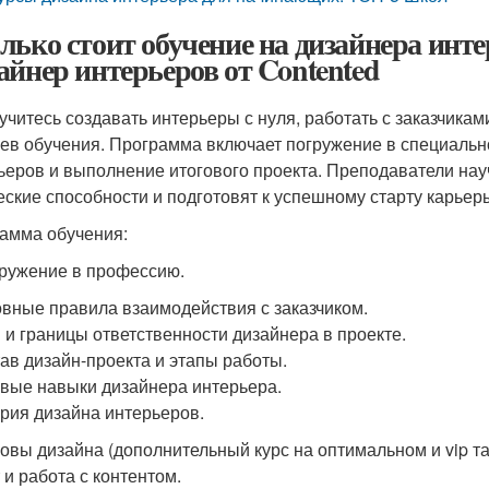
лько стоит обучение на дизайнера инте
айнер интерьеров от Contented
учитесь создавать интерьеры с нуля, работать с заказчикам
ев обучения. Программа включает погружение в специально
ьеров и выполнение итогового проекта. Преподаватели науч
еские способности и подготовят к успешному старту карьер
амма обучения:
гружение в профессию.
овные правила взаимодействия с заказчиком.
и и границы ответственности дизайнера в проекте.
тав дизайн-проекта и этапы работы.
овые навыки дизайнера интерьера.
ория дизайна интерьеров.
новы дизайна (дополнительный курс на оптимальном и vip т
 и работа с контентом.