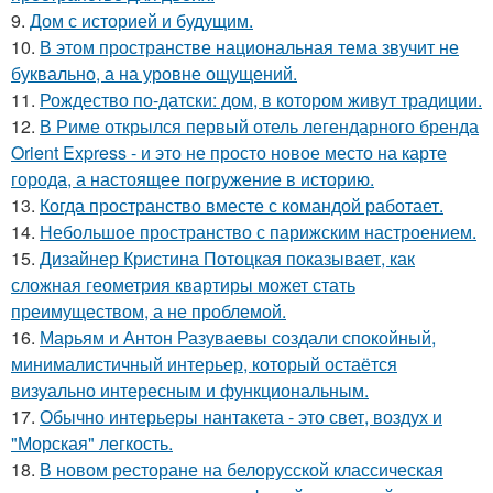
9.
Дом с историей и будущим.
10.
В этом пространстве национальная тема звучит не
буквально, а на уровне ощущений.
11.
Рождество по-датски: дом, в котором живут традиции.
12.
В Риме открылся первый отель легендарного бренда
Orient Express - и это не просто новое место на карте
города, а настоящее погружение в историю.
13.
Когда пространство вместе с командой работает.
14.
Небольшое пространство с парижским настроением.
15.
Дизайнер Кристина Потоцкая показывает, как
сложная геометрия квартиры может стать
преимуществом, а не проблемой.
16.
Марьям и Антон Разуваевы создали спокойный,
минималистичный интерьер, который остаётся
визуально интересным и функциональным.
17.
Обычно интерьеры нантакета - это свет, воздух и
"Морская" легкость.
18.
В новом ресторане на белорусской классическая