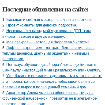
Последние обновления на сайте:
1.
Большая и светлая мастер - спальня в квартире!
2.
Проект комнаты для девочкм подростка.
3.
Несколько лет назад мой муж попал в ДТП - сам
виноват, въехал в другую женщину.
4.
Моя свекровь - настоящая "Королева Чистоты".
5.
Лофт с настроением - контраст бетона и кирпича с
тёплым деревом, цветными акцентами и живыми
растениями.
6.
Пентхаус обувного дизайнера Александр Бирман в
Сан-паулу - настоящий гимн бразильскому mid - Century.
7.
Уют, баланс и внимание к деталям - так можно описать
этот проект, который начался с небольшой бани и со
временем вырос в полноценный семейный дом.
8.
Архитектор Алена чмелева обновила квартиру на
фрунзенской набережной, превратив её в элегантное
пространство для двоих.