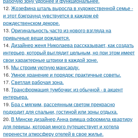
рабочую зону удобнее и функциональнее.
12.
Жозефина шталь выросла в художественной семье -
и этот бэкграунд чувствуется в каждом её
рождественском декоре.
13.
Оригинальность часто из нового взгляда на
привычные вещи рождается.
14.
Дизайнер женя Николаева рассказывает, как создать
интерьер, который выглядит цельным, но при этом имеет
свои характерные штрихи в каждой зоне.
15.
Мы строим уютную мансарду.
16.
Умное хранение и порядок: практичные советы.
17.
Светлая рабочая зона.
18.
Трансформация тумбочки: из обычной - в акцент
интерьера.
19.
Бра с мягким, рассеянным светом прекрасно
подходит для спальни, гостиной или зоны отдыха.
20.
В Минске дизайнер Анна римша оформила квартиру
для певицы, которая много путешествует и хотела
перенести атмосферу отелей в свое жилье.