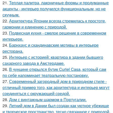
21.
Теплая палитра, лаконичные формы и продуманные
акценты - интерьер получился функциональным, но не
скучным.
22.
Архитектура Японии всегда стремилась к простоте,
гармонии и единению с природой.
23.
Подвесная кухня - смелое решение в современном
интерьере.
24.
Барнхаус и скандинавские мотивы в интерьере
ресторана.
25.
Интерьер с историей: квартира в здании бывшего
сахарного завода в Амстердаме.
26.
В чунцине открылся бутик Curiel Casa, который сам
по себе напоминает театральную постановку.
27.
Современный загородный дом в природном стиле -
отличный пример того, как архитектура и интерьер могут
соединяться с окружающей средой.
28.
Дом с винтажным шармом в Португалии.
29.
Летний дом в Дании был создан как уютное убежище
и творческое пространство, тесно связанное с природой.