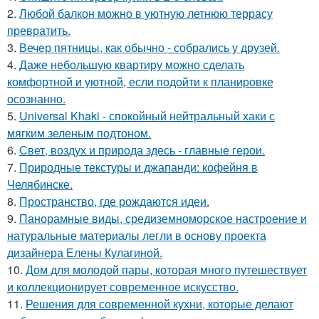
2.
Любой балкон можно в уютную летнюю террасу
превратить.
3.
Вечер пятницы, как обычно - собрались у друзей.
4.
Даже небольшую квартиру можно сделать
комфортной и уютной, если подойти к планировке
осознанно.
5.
Universal Khaki - спокойный нейтральный хаки с
мягким зеленым подтоном.
6.
Свет, воздух и природа здесь - главные герои.
7.
Природные текстуры и джапанди: кофейня в
Челябинске.
8.
Пространство, где рождаются идеи.
9.
Панорамные виды, средиземноморское настроение и
натуральные материалы легли в основу проекта
дизайнера Елены Кулагиной.
10.
Дом для молодой пары, которая много путешествует
и коллекционирует современное искусство.
11.
Решения для современной кухни, которые делают