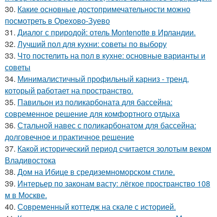
30.
Какие основные достопримечательности можно
посмотреть в Орехово-Зуево
31.
Диалог с природой: отель Montenotte в Ирландии.
32.
Лучший пол для кухни: советы по выбору
33.
Что постелить на пол в кухне: основные варианты и
советы
34.
Минималистичный профильный карниз - тренд,
который работает на пространство.
35.
Павильон из поликарбоната для бассейна:
современное решение для комфортного отдыха
36.
Стальной навес с поликарбонатом для бассейна:
долговечное и практичное решение
37.
Какой исторический период считается золотым веком
Владивостока
38.
Дом на Ибице в средиземноморском стиле.
39.
Интерьер по законам васту: лёгкое пространство 108
м в Москве.
40.
Современный коттедж на скале с историей.