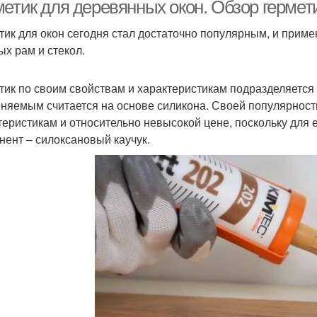
уплотнения
метик для деревянных окон. Обзор герме
тик для окон сегодня стал достаточно популярным, и прим
ых рам и стекол.
Герметик для
Герметик для оконных
Герм
пластиковых окон
рам
тик по своим свойствам и характеристикам подразделяется
няемым считается на основе силикона. Своей популярност
теристикам и относительно невысокой цене, поскольку для 
нент – силоксановый каучук.