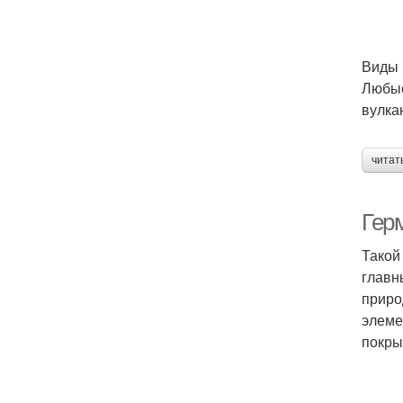
Виды 
Любые
вулка
читат
Гер
Такой
главн
приро
элеме
покры