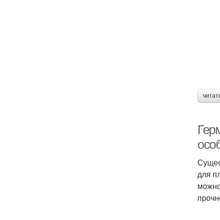
читат
Герм
осо
Сущес
для п
можно
прочн