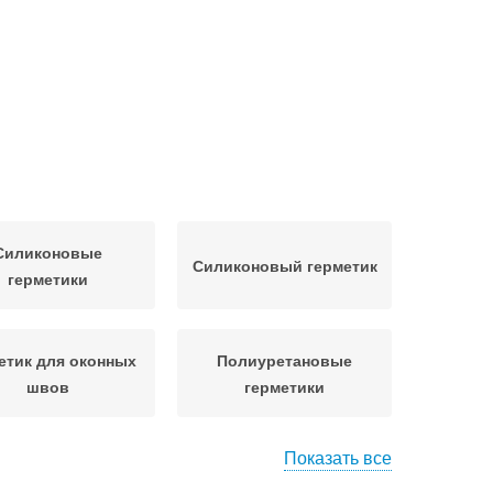
Силиконовые
Силиконовый герметик
герметики
етик для оконных
Полиуретановые
швов
герметики
Показать все
Герметики для
етик для заделки