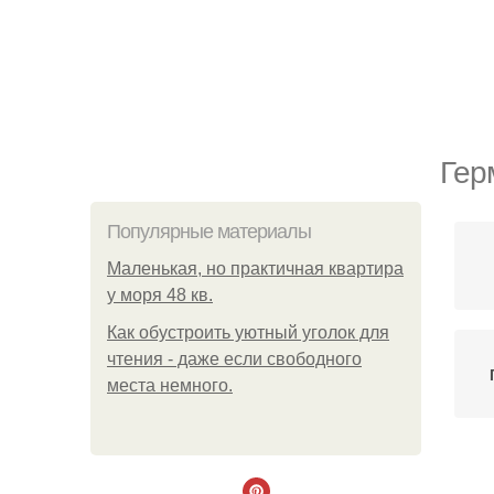
Гер
Популярные материалы
Маленькая, но практичная квартира
у моря 48 кв.
Как обустроить уютный уголок для
чтения - даже если свободного
места немного.
Ге