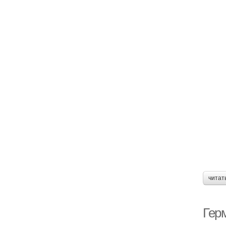
читат
Гер