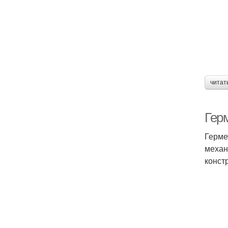
читат
Герм
Герме
механ
конст