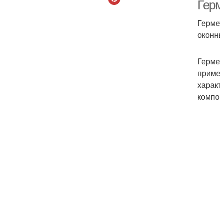
Гер
Герме
оконн
Герме
приме
харак
компо