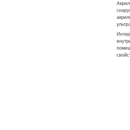
Акрил
снару
акрил
ультр
Интер
внутр
помещ
свойс