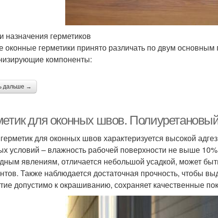
и назначения герметиков
 оконные герметики принято различать по двум основным 
низирующие компоненты:
ь дальше →
метик для оконных швов. Полиуретановы
 герметик для оконных швов характеризуется высокой адге
ых условий – влажность рабочей поверхности не выше 10%
дным явлениям, отличается небольшой усадкой, может быт
нтов. Также наблюдается достаточная прочность, чтобы выд
тие допустимо к окрашиванию, сохраняет качественные пока