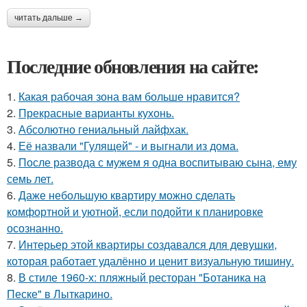
читать дальше →
Последние обновления на сайте:
1.
Какая рабочая зона вам больше нравится?
2.
Прекрасные варианты кухонь.
3.
Абсолютно гениальный лайфхак.
4.
Её назвали "Гулящей" - и выгнали из дома.
5.
После развода с мужем я одна воспитываю сына, ему
семь лет.
6.
Даже небольшую квартиру можно сделать
комфортной и уютной, если подойти к планировке
осознанно.
7.
Интерьер этой квартиры создавался для девушки,
которая работает удалённо и ценит визуальную тишину.
8.
В стиле 1960-х: пляжный ресторан "Ботаника на
Песке" в Лыткарино.