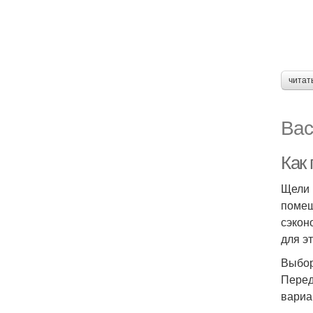
читат
Вас
Как
Щели 
помещ
сэкон
для э
Выбор
Перед
вариа