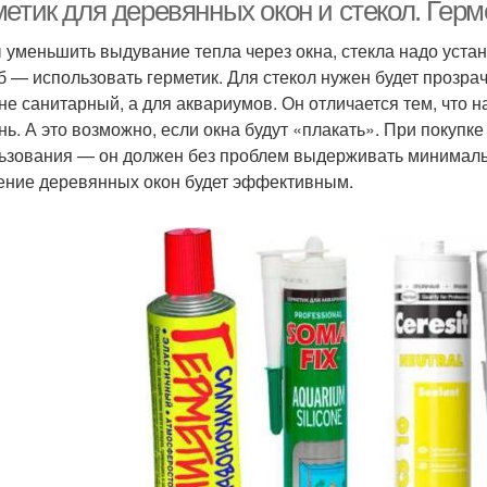
герметики
етик для деревянных окон и стекол. Герм
 уменьшить выдувание тепла через окна, стекла надо уста
б — использовать герметик. Для стекол нужен будет прозр
 не санитарный, а для аквариумов. Он отличается тем, что н
нь. А это возможно, если окна будут «плакать». При поку
ьзования — он должен без проблем выдерживать минималь
ение деревянных окон будет эффективным.