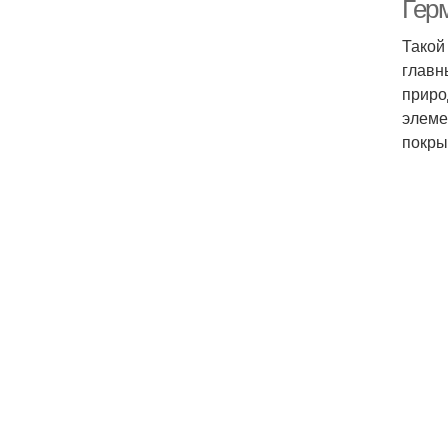
Гер
Такой
главн
приро
элеме
покры