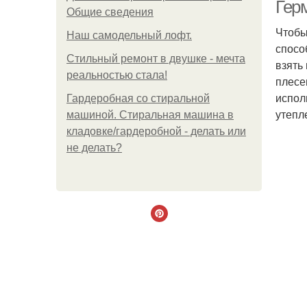
Герм
Общие сведения
Чтобы
Наш самодельный лофт.
спосо
Стильный ремонт в двушке - мечта
взять
реальностью стала!
плесе
испол
Гардеробная со стиральной
утепл
машиной. Стиральная машина в
кладовке/гардеробной - делать или
не делать?