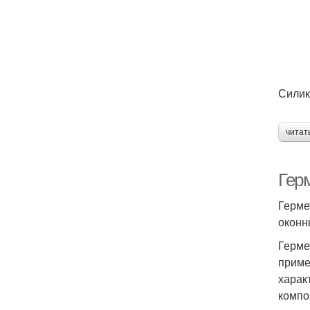
Силик
читат
Гер
Герме
оконн
Герме
приме
харак
компо