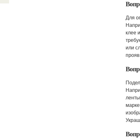
Вопр
Для о
Напри
клее 
требу
или с
прояв
Вопр
Подел
Напри
ленты
марке
изобр
Украш
Вопро