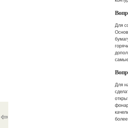
Вопр
Для с
Основ
бумаг
горяч
допол
самые
Вопр
Для н
сдела
откры
фонар
качел
⇦
более