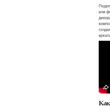
Подел
или ф
декор
компо
созда
креат
Как