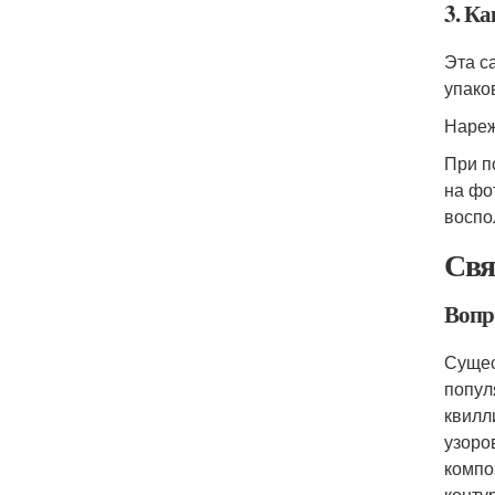
3. К
Эта с
упако
Нареж
При п
на фо
воспо
Свя
Вопр
Сущес
попул
квилл
узоро
компо
конту