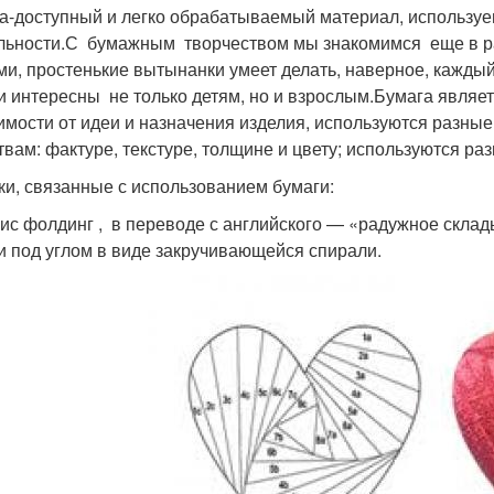
а-доступный и легко обрабатываемый материал, используе
льности.С бумажным творчеством мы знакомимся еще в р
ми, простенькие вытынанки умеет делать, наверное, каждый 
и интересны не только детям, но и взрослым.Бумага являе
имости от идеи и назначения изделия, используются разны
твам: фактуре, текстуре, толщине и цвету; используются раз
ки, связанные с использованием бумаги:
рис фолдинг , в переводе с английского — «радужное скла
и под углом в виде закручивающейся спирали.