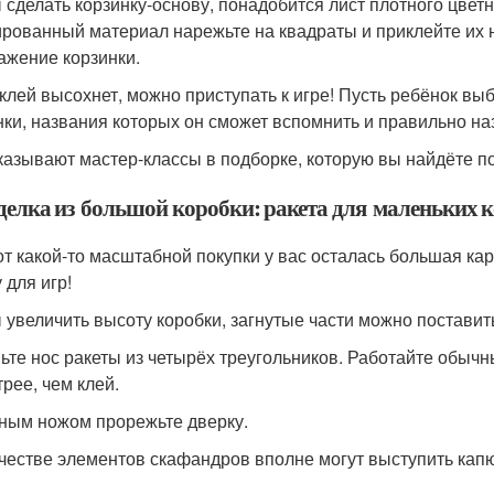
 сделать корзинку-основу, понадобится лист плотного цветн
рованный материал нарежьте на квадраты и приклейте их н
ажение корзинки.
 клей высохнет, можно приступать к игре! Пусть ребёнок выб
нки, названия которых он сможет вспомнить и правильно наз
сказывают мастер-классы в подборке, которую вы найдёте п
оделка из большой коробки: ракета для маленьких 
от какой-то масштабной покупки у вас осталась большая ка
 для игр!
 увеличить высоту коробки, загнутые части можно поставить
ьте нос ракеты из четырёх треугольников. Работайте обы
трее, чем клей.
ным ножом прорежьте дверку.
ачестве элементов скафандров вполне могут выступить кап