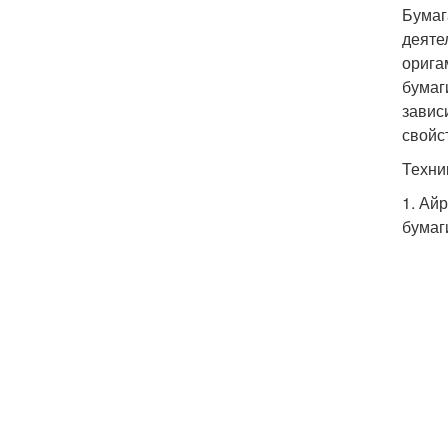
Бумаг
деяте
орига
бумаг
завис
свойс
Техни
1. Ай
бумаг