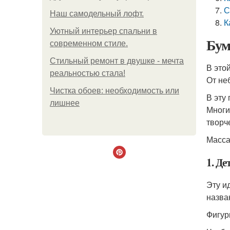
С
Наш самодельный лофт.
К
Уютный интерьер спальни в
Бум
современном стиле.
Стильный ремонт в двушке - мечта
В это
реальностью стала!
От не
Чистка обоев: необходимость или
В эту
лишнее
Многи
творч
Масса
1. Де
Эту и
назва
Фигур