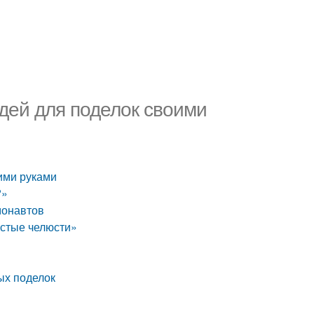
дей для поделок своими
ими руками
?»
монавтов
астые челюсти»
ых поделок