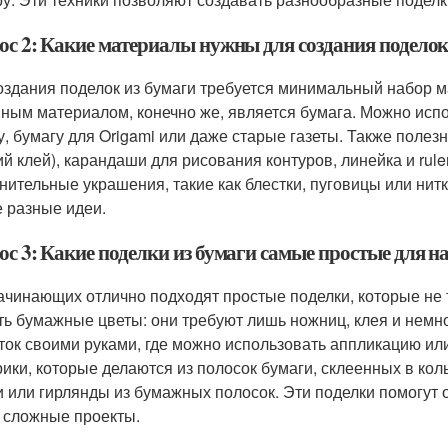
ос 2: Какие материалы нужны для создания поделок
оздания поделок из бумаги требуется минимальный набор м
ным материалом, конечно же, является бумага. Можно испо
у, бумагу для Origami или даже старые газеты. Также поле
ий клей), карандаши для рисования контуров, линейка и rul
нительные украшения, такие как блестки, пуговицы или нит
 разные идеи.
ос 3: Какие поделки из бумаги самые простые для
ачинающих отлично подходят простые поделки, которые не
ть бумажные цветы: они требуют лишь ножниц, клея и немн
ток своими руками, где можно использовать аппликацию и
ики, которые делаются из полосок бумаги, склеенных в ко
и или гирлянды из бумажных полосок. Эти поделки помогут 
 сложные проекты.