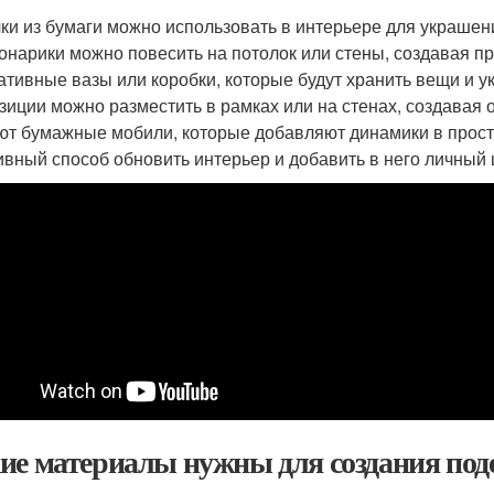
ки из бумаги можно использовать в интерьере для украш
онарики можно повесить на потолок или стены, создавая п
ативные вазы или коробки, которые будут хранить вещи и 
зиции можно разместить в рамках или на стенах, создавая
ют бумажные мобили, которые добавляют динамики в прост
ивный способ обновить интерьер и добавить в него личный 
ие материалы нужны для создания поде