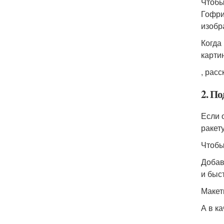
Чтобы
Гофри
изобр
Когда
карти
, рас
2. П
Если 
ракету
Чтобы
Добав
и быс
Макет
А в к