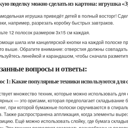
акую поделку можно сделать из картона: игрушка «
амодельная игрушка приведёт детей в полный восторг! Сдела
вки, например, разрезать коробку быстрых завтраков.
ьте 12 полосок размером 3х15 см каждая.
омощи шила или канцелярской кнопки на каждой полоске про
то выше. Обратите внимание: отверстия должны совпадать 
льзуйтесь линейкой и карандашом, чтобы сначала разметить
занные вопросы и ответы:
ос 1: Какие популярные техники используются для с
твует множество техник, которые можно использовать для 
ярных — это оригами, которая предполагает складывание 
инг, при которой бумажные полоски скручиваются в спирал
в. Также распространена аппликация, когда элементы выре
зицию. Ещё можно использовать слойку, где бумага складыв
ру. Эти техники позволяют создавать разнообразные поделк