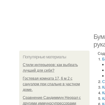
Бум
рук
Сод
Популярные материалы
Б
Стили интерьеров: как выбрать
лучший для себя?
Гостевая комната 17, 6 м 2 с
С
санузлом при спальне в частном
К
доме.
К
Сравнение Сандиммун Неорал с
К
другими иммуносупрессорами
К