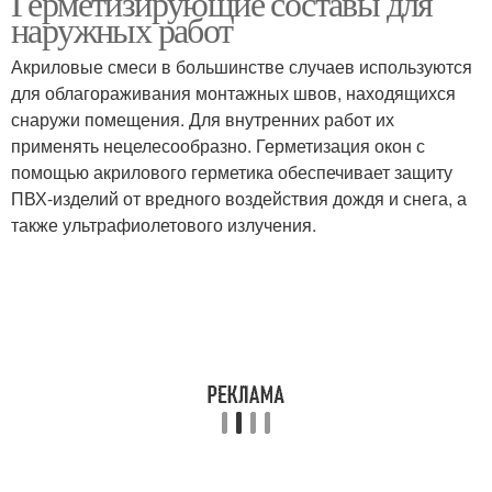
Герметизирующие составы для
наружных работ
Акриловые смеси в большинстве случаев используются
Полиуретановые
Герметик для
для облагораживания монтажных швов, находящихся
герметики
пластиковых окон
снаружи помещения. Для внутренних работ их
применять нецелесообразно. Герметизация окон с
помощью акрилового герметика обеспечивает защиту
ПВХ-изделий от вредного воздействия дождя и снега, а
Герметики для
также ультрафиолетового излучения.
деревянных рам