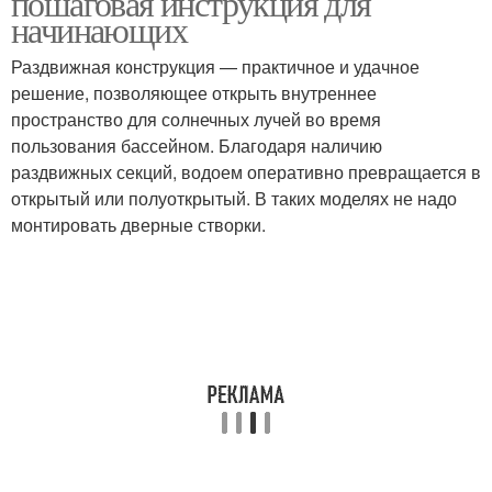
пошаговая инструкция для
начинающих
Раздвижная конструкция — практичное и удачное
Гипсокартон на
Каркас для
решение, позволяющее открыть внутреннее
деревянные стены
гипсокартона
пространство для солнечных лучей во время
пользования бассейном. Благодаря наличию
раздвижных секций, водоем оперативно превращается в
открытый или полуоткрытый. В таких моделях не надо
Каркас под гипсокартон
Профили для каркаса
монтировать дверные створки.
Постройки из каркаса
Каркас на стену
Гипсокартон на
Гипсокартон на
деревянный каркас
деревянных рейках