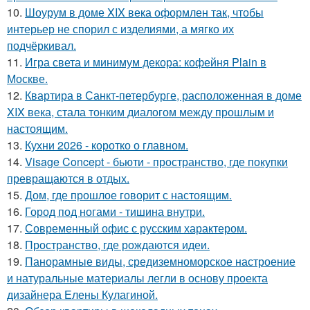
10.
Шоурум в доме XIX века оформлен так, чтобы
интерьер не спорил с изделиями, а мягко их
подчёркивал.
11.
Игра света и минимум декора: кофейня Plain в
Москве.
12.
Квартира в Санкт-петербурге, расположенная в доме
XIX века, стала тонким диалогом между прошлым и
настоящим.
13.
Кухни 2026 - коротко о главном.
14.
Visage Concept - бьюти - пространство, где покупки
превращаются в отдых.
15.
Дом, где прошлое говорит с настоящим.
16.
Город под ногами - тишина внутри.
17.
Современный офис с русским характером.
18.
Пространство, где рождаются идеи.
19.
Панорамные виды, средиземноморское настроение
и натуральные материалы легли в основу проекта
дизайнера Елены Кулагиной.