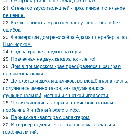
20.
Обзор квартиры в шоколадных тонах.
21.
Стены со звукоизоляцией - практичное и стильное
решение.
22.
Как установить экран под ванну: пошагово и без
ошибок.
23.
Фермерский дом режиссёра Адама штернберга под
Нью-йорком.
24.
Сад на крыше с видом на горы.
25.
Прачечная на двух квадратах - легко!
26.
Дом в приморском крае преобразился и заиграл
новыми красками.
27.
Детская для двух мальчиков, воплощённая в жизнь,
получилась именно такой, как задумывалось:
функциональной, уютной и с ноткой игривости.
28.
Яркая живопись, ковры и этнические мотивы -
необычный и тёплый офис в Уфе.
29.
Парижская квартира с характером.
30.
Интерьер недели: естественные материалы и
графика линий.