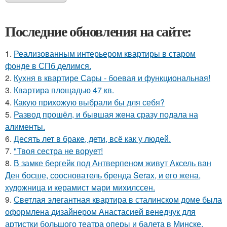
Последние обновления на сайте:
1.
Реализованным интерьером квартиры в старом
фонде в СПб делимся.
2.
Кухня в квартире Сары - боевая и функциональная!
3.
Квартира площадью 47 кв.
4.
Какую прихожую выбрали бы для себя?
5.
Развод прошёл, и бывшая жена сразу подала на
алименты.
6.
Десять лет в браке, дети, всё как у людей.
7.
"Твоя сестра не ворует!
8.
В замке бергейк под Антверпеном живут Аксель ван
Ден босше, сооснователь бренда Serax, и его жена,
художница и керамист мари михилссен.
9.
Светлая элегантная квартира в сталинском доме была
оформлена дизайнером Анастасией венедчук для
артистки большого театра оперы и балета в Минске.