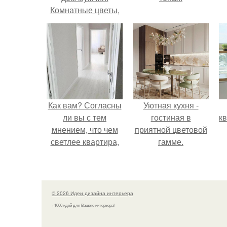
Комнатные цветы,
притягивающие в
дом мужчин, они
обладают мощной
любовной
энергетикой
Как вам? Согласны
Уютная кухня -
ли вы с тем
гостиная в
к
мнением, что чем
приятной цветовой
светлее квартира,
гамме.
тем она уютнее?
© 2026 Идеи дизайна интерьера
+1000 идей для Вашего интерьера!