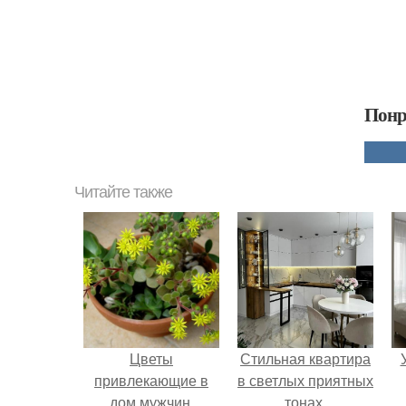
Понр
Читайте также
Цветы
Стильная квартира
привлекающие в
в светлых приятных
дом мужчин.
тонах.