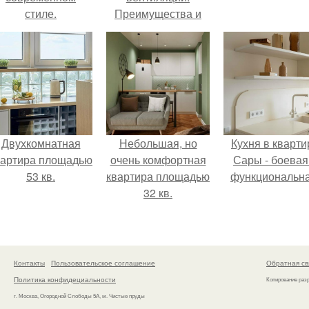
стиле.
Преимущества и
недостатки
вытяжек без отвода
в вентиляцию
Двухкомнатная
Небольшая, но
Кухня в кварти
вартира площадью
очень комфортная
Сары - боевая
53 кв.
квартира площадью
функциональна
32 кв.
Контакты
Пользовательское соглашение
Обратная св
Политика конфидециальности
Копирование раз
г. Москва, Огородной Слободы 5А, м. Чистые пруды