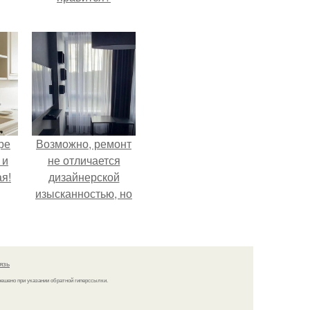
ре
Возможно, ремонт
 и
не отличается
я!
дизайнерской
изысканностью, но
при этом всё
выполнено
аккуратно, чисто и
создаёт тёплую
язь
домашнюю
решено при указании обратной гиперссылки.
атмосферу.