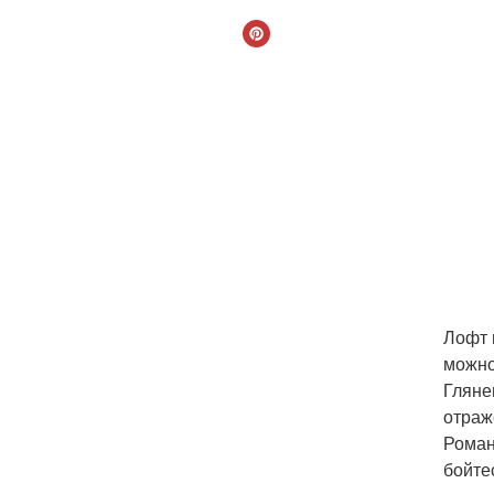
Лофт 
можно
Гляне
отраж
Роман
бойте