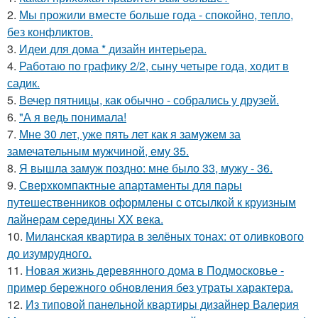
2.
Мы прожили вместе больше года - спокойно, тепло,
без конфликтов.
3.
Идеи для дома * дизайн интерьера.
4.
Работаю по графику 2/2, сыну четыре года, ходит в
садик.
5.
Вечер пятницы, как обычно - собрались у друзей.
6.
"А я ведь понимала!
7.
Мне 30 лет, уже пять лет как я замужем за
замечательным мужчиной, ему 35.
8.
Я вышла замуж поздно: мне было 33, мужу - 36.
9.
Сверхкомпактные апартаменты для пары
путешественников оформлены с отсылкой к круизным
лайнерам середины XX века.
10.
Миланская квартира в зелёных тонах: от оливкового
до изумрудного.
11.
Новая жизнь деревянного дома в Подмосковье -
пример бережного обновления без утраты характера.
12.
Из типовой панельной квартиры дизайнер Валерия