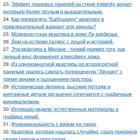
23.
Эффект тканевых панелей на стене Instantly делает
интерьер более тёплым и выразительным.
24.
Как превратить "Бабушкину" квартиру в
привлекательный вариант для аренды?
25.
Модернистская квартира в доме Ле корбюзье.
26.
Дом на острове патмос с душой и историей.
27.
Эта квартира в Милане - тонкий пример того, как
личный вкус формирует атмосферу дома.
28.
Из однокомнатной квартиры во второсортной
панельке удалось сделать полноценную "Двушку" с
тремя окнами и ощущением простора.
29.
Историческая лепнина, высокие потолки и
винтажные детали органично сочетаются с графичным
минимализмом.
30.
Интерьер недели: естественные материалы и
графика линий.
31.
Функциональность с видом на город.
32.
Квартира, которая нашлась случайно, сразу покорила
своим светом и простором.