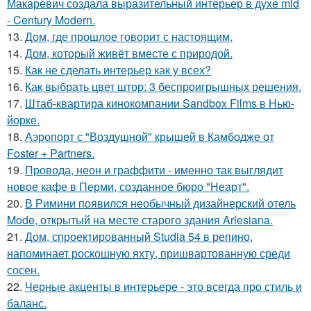
Макаревич создала выразительный интерьер в духе mid
- Century Modern.
13.
Дом, где прошлое говорит с настоящим.
14.
Дом, который живёт вместе с природой.
15.
Как не сделать интерьер как у всех?
16.
Как выбрать цвет штор: 3 беспроигрышных решения.
17.
Штаб-квартира кинокомпании Sandbox Films в Нью-
йорке.
18.
Аэропорт с "Воздушной" крышей в Камбодже от
Foster + Partners.
19.
Провода, неон и граффити - именно так выглядит
новое кафе в Перми, созданное бюро "Неарт".
20.
В Римини появился необычный дизайнерский отель
Mode, открытый на месте старого здания Arlesiana.
21.
Дом, спроектированный Studia 54 в репино,
напоминает роскошную яхту, пришвартованную среди
сосен.
22.
Черные акценты в интерьере - это всегда про стиль и
баланс.