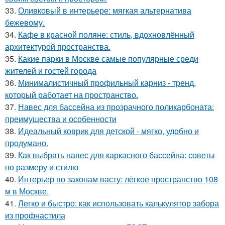
33.
Оливковый в интерьере: мягкая альтернатива
бежевому.
34.
Кафе в красной поляне: стиль, вдохновлённый
архитектурой пространства.
35.
Какие парки в Москве самые популярные среди
жителей и гостей города
36.
Минималистичный профильный карниз - тренд,
который работает на пространство.
37.
Навес для бассейна из прозрачного поликарбоната:
преимущества и особенности
38.
Идеальный коврик для детской - мягко, удобно и
продумано.
39.
Как выбрать навес для каркасного бассейна: советы
по размеру и стилю
40.
Интерьер по законам васту: лёгкое пространство 108
м в Москве.
41.
Легко и быстро: как использовать калькулятор забора
из профнастила