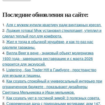
Последние обновления на сайте:
1.
Аля с мужем купили квартиру ради винтажных кресел.
2.
Лоджия готова! Муж установил стеклопакет, утеплил и
сделал теплый пол для комфорта.
3.
Жил я тогда в обычной хрущёвке, и как-то раз нас
одолели тараканы.
4.
Вилла Beer в вене - знаковый объект модернизма
1930 года - завершила реставрацию и с марта 2026
откроется для экскурсий.
5.
Listening - бар Trader Hifi в Гамбурге - пространство
для музыки и тишины.
6.
Как создать спокойный и универсальный интерьер при
ограниченном бюджете - показывают дизайнеры
Светлана Мельникова и Иван мельников.
7.
Как создать уют в гостиной зимой: 3 полезных совета.
8.
Современная дача с природными мотивами: дом 147,