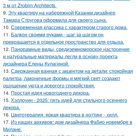
3 м от Zrobim Architects.
9.
Эту квартиру на набережной Казанки дизайнер
Тамара Стругова оформила для своего сына.
10.
Современная классика с характером старого дома.
11.
Балкон своими руками - шаг за шагом он
превращается в отдельное пространство для отдыха.
12.
Панорамные виды, средиземноморское настроение
и натуральные материалы легли в основу проекта
дизайнера Елены Кулагиной.
13.
Сдержанная ванная с акцентом на детали: спокойная
палитра, лаконичные формы и мягкий свет создают
ощущение уюта и дорогого спокойствия.
14.
Простая идея новогоднего декора.
15.
Хэллоуин - 2025: пять идей для стильного осеннего
декора.
16.
Цветотерапия: яркая квартира в ноттинг - хилл.
17.
Из наших архивов: дом дизайнера Фабио новембре в
Милане.