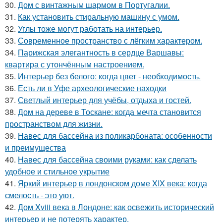
30.
Дом с винтажным шармом в Португалии.
31.
Как установить стиральную машину с умом.
32.
Углы тоже могут работать на интерьер.
33.
Современное пространство с лёгким характером.
34.
Парижская элегантность в сердце Варшавы:
квартира с утончённым настроением.
35.
Интерьер без белого: когда цвет - необходимость.
36.
Есть ли в Уфе археологические находки
37.
Светлый интерьер для учёбы, отдыха и гостей.
38.
Дом на дереве в Тоскане: когда мечта становится
пространством для жизни.
39.
Навес для бассейна из поликарбоната: особенности
и преимущества
40.
Навес для бассейна своими руками: как сделать
удобное и стильное укрытие
41.
Яркий интерьер в лондонском доме XIX века: когда
смелость - это уют.
42.
Дом Xviii века в Лондоне: как освежить исторический
интерьер и не потерять характер.