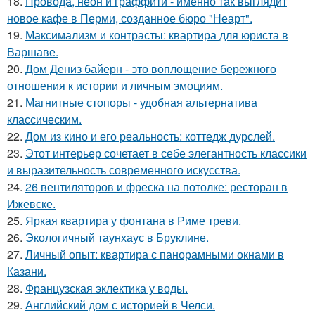
18.
Провода, неон и граффити - именно так выглядит
новое кафе в Перми, созданное бюро "Неарт".
19.
Максимализм и контрасты: квартира для юриста в
Варшаве.
20.
Дом Дениз байерн - это воплощение бережного
отношения к истории и личным эмоциям.
21.
Магнитные стопоры - удобная альтернатива
классическим.
22.
Дом из кино и его реальность: коттедж дурслей.
23.
Этот интерьер сочетает в себе элегантность классики
и выразительность современного искусства.
24.
26 вентиляторов и фреска на потолке: ресторан в
Ижевске.
25.
Яркая квартира у фонтана в Риме треви.
26.
Экологичный таунхаус в Бруклине.
27.
Личный опыт: квартира с панорамными окнами в
Казани.
28.
Французская эклектика у воды.
29.
Английский дом с историей в Челси.