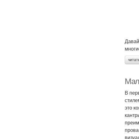
Давай
многи
читат
Мале
В пер
стиле
это к
кантр
преим
прова
визуа