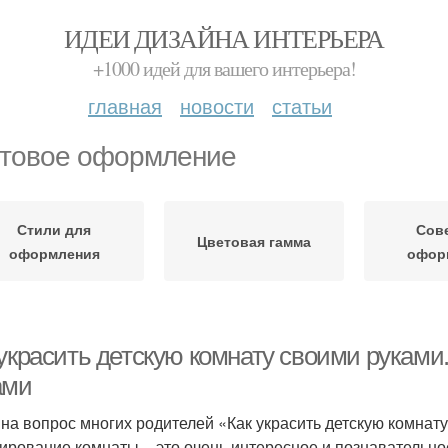
ИДЕИ ДИЗАЙНА ИНТЕРЬЕРА
+1000 идей для вашего интерьера!
главная
новости
статьи
товое оформление
Стили для
Сов
Цветовая гамма
оформления
офор
 украсить детскую комнату своими руками
ами
 на вопрос многих родителей «Как украсить детскую комнат
ирование комнаты – это очень интересное и познавательное