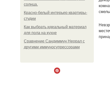
солнца.
комна
смелы
Красно-белый интерьер квартиры-
студии
Невзр
Как выбрать идеальный материал
месте
для пола на кухне
прина
Сравнение Сандиммун Неорал с
другими иммуносупрессорами