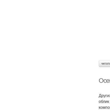
читат
Осе
Други
облик
компо