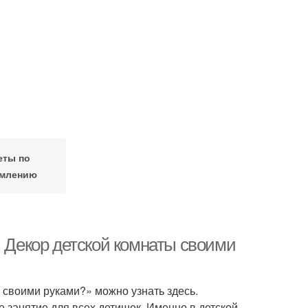
еты по
млению
. Декор детской комнаты своими
у своими руками?» можно узнать здесь.
 занятие для всех детишек. Именно в детской