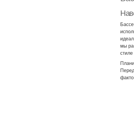
Нав
Бассе
испол
идеал
мы ра
стиле
Плани
Перед
факто