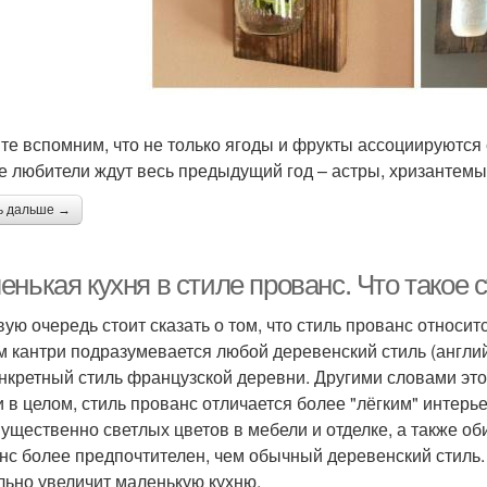
те вспомним, что не только ягоды и фрукты ассоциируются 
е любители ждут весь предыдущий год – астры, хризантемы
ь дальше →
нькая кухня в стиле прованс. Что такое 
вую очередь стоит сказать о том, что стиль прованс относит
м кантри подразумевается любой деревенский стиль (английск
онкретный стиль французской деревни. Другими словами это
и в целом, стиль прованс отличается более "лёгким" интер
ущественно светлых цветов в мебели и отделке, а также об
нс более предпочтителен, чем обычный деревенский стиль. 
льно увеличит маленькую кухню.