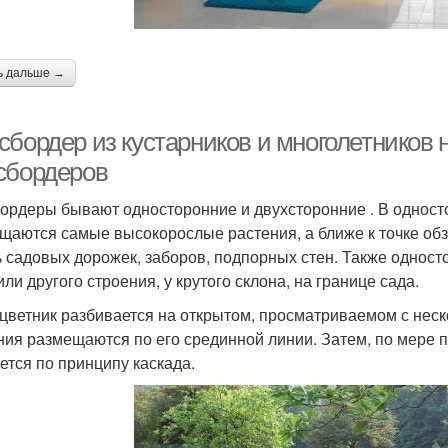
ь дальше →
сбордер из кустарников и многолетников 
сбордеров
ордеры бывают односторонние и двухсторонние . В одност
щаются самые высокорослые растения, а ближе к точке обз
 садовых дорожек, заборов, подпорных стен. Также одност
ли другого строения, у крутого склона, на границе сада.
 цветник разбивается на открытом, просматриваемом с неск
ния размещаются по его срединной линии. Затем, по мере 
ется по принципу каскада.