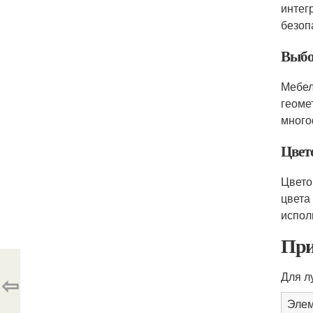
интег
безоп
Выбо
Мебел
геоме
много
Цвет
Цвето
цвета
испол
При
Для л
⇦
Эле