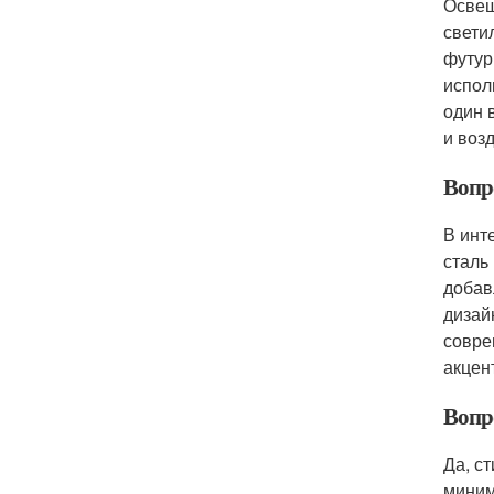
Освещ
свети
футур
испол
один 
и воз
Вопр
В инт
сталь
добав
дизай
совре
акцен
Вопр
Да, с
миним