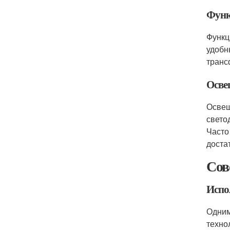
Функ
Функц
удобн
транс
Осве
Освещ
свето
Часто
доста
Сов
Испо
Одним
техно