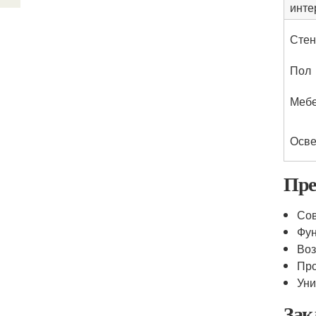
инте
Сте
Пол
Меб
Осв
Пре
Сов
Фун
Воз
Про
Уни
Зак