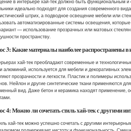
ение в интерьере хай-тек должно быть функциональным и
льники идеально подходят для создания современного вида
истический штрих, а подводное освещение мебели или сте
ьзовать автоматизированные системы освещения, которые 
вариант — использование прозрачных или матовых стеклян
душности пространству.
ос 3: Какие материалы наиболее распространены в 
ерьерах хай-тек преобладают современные и технологичн
 и алюминий, используется для мебели и декоративных элем
ляют прозрачности и легкости. Пластик и полимеры испол
нов. Нейлон и другие синтетические ткани применяются дл
менный вид. Даже бетон и керамика находят применение, о
тами.
ос 4: Можно ли сочетать стиль хай-тек с другими 
тиль хай-тек можно успешно сочетать с другими интерьерны
ализмом подчеркивает чистоту и функциональность. Смешен