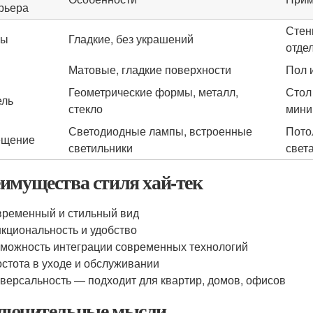
рьера
Стен
ны
Гладкие, без украшений
отде
Матовые, гладкие поверхности
Пол 
Геометрические формы, металл,
Стол 
ель
стекло
мини
Светодиодные лампы, встроенные
Пото
ещение
светильники
свет
имущества стиля хай-тек
ременный и стильный вид
кциональность и удобство
можность интеграции современных технологий
стота в уходе и обслуживании
версальность — подходит для квартир, домов, офисов
лючительные мысли