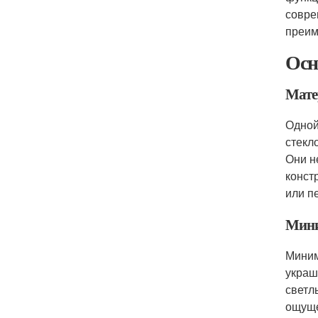
совре
преим
Осн
Мате
Одной
стекл
Они н
конст
или п
Мин
Миним
украш
светл
ощуще