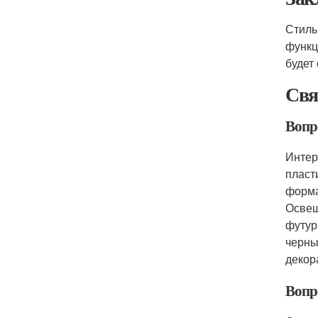
Стиль
функц
будет
Свя
Вопр
Интер
пласт
форма
Освещ
футур
черны
декор
Вопро