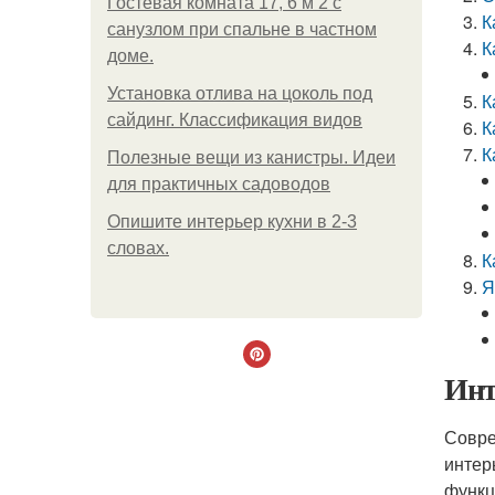
Гостевая комната 17, 6 м 2 с
К
санузлом при спальне в частном
К
доме.
Установка отлива на цоколь под
К
сайдинг. Классификация видов
К
К
Полезные вещи из канистры. Идеи
для практичных садоводов
Опишите интерьер кухни в 2-3
словах.
К
Я
Инт
Совре
интер
функц