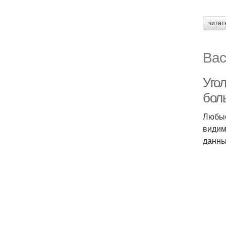
читат
Вас
Уго
бол
Любые
видим
данны