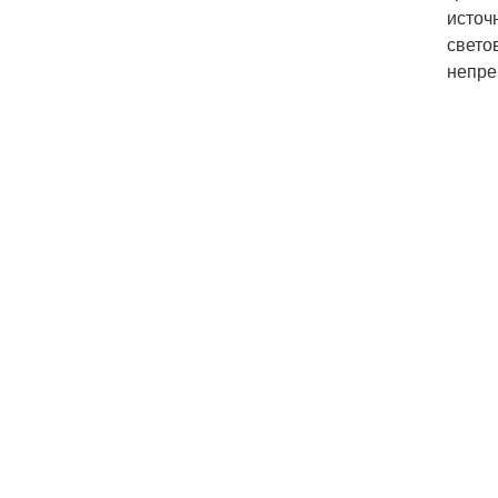
источ
свето
непре