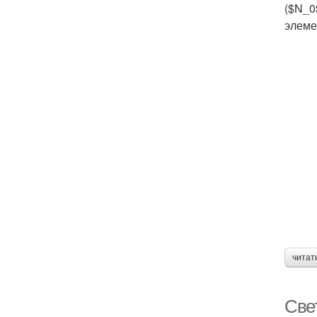
($N_0
элеме
читат
Све