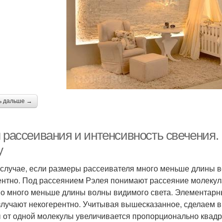
ь дальше →
л рассеивания и интенсивность свечения.
у
 случае, если размеры рассеивателя много меньше длины в
ентно. Под рассеянием Рэлея понимают рассеяние молекул
о много меньше длины волны видимого света. Элементарны
злучают некогерентно. Учитывая вышесказанное, сделаем в
 от одной молекулы увеличивается пропорционально квадр