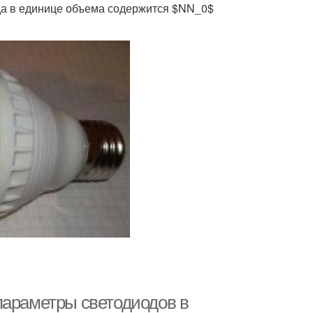
гда в единице объема содержится $NN_0$
параметры светодиодов в