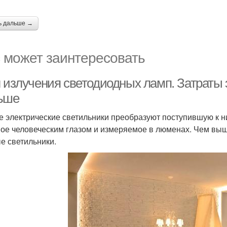
ь дальше →
 может заинтересовать
л излучения светодиодных ламп. Затраты
ьше
 электрические светильники преобразуют поступившую к ни
ое человеческим глазом и измеряемое в люменах. Чем выш
е светильники.