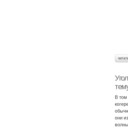
читат
Уго
тем
В том
когер
обычн
они и
волны