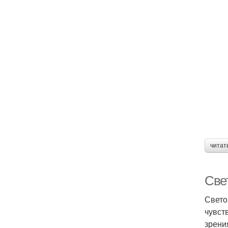
читат
Свет
Свето
чувст
зрени