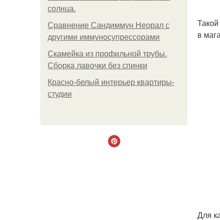
солнца.
Такой
Сравнение Сандиммун Неорал с
в маг
другими иммуносупрессорами
Скамейка из профильной трубы.
Сборка лавочки без спинки
Красно-белый интерьер квартиры-
студии
Для к