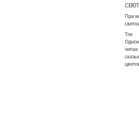
све
При в
свето
Ток
Однок
чипах
сказы
цвето