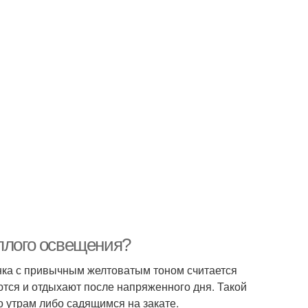
еплого освещения?
енка с привычным желтоватым тоном считается
ются и отдыхают после напряженного дня. Такой
о утрам либо садящимся на закате.