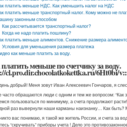
ак платить меньше НДС. Как уменьшить налог на НДС
ак платить меньше транспортный налог. Кому можно не плат
ашину законным способом
Как рассчитывается транспортный налог?
Когда не надо платить пошлину?
ак платить меньше алиментов. Снижение размера алиментов
Условия для уменьшения размера платежа
идео как меньше платить за воду.
 платить меньше по счетчику за воду.
://cl.pro.dir.chocolatkokettka.ru/6Ht0bi/v::
день добрый! Меня зовут Иван Алексеевич Гончаров, я слес
е часто обращаются люди с одним и тем же вопросом: “Как
емся пользоваться по минимуму, а счета продолжают расти!
дной раз вывернули наши карманы наизнанку… Как быть? Мо
 никто вас понимаю, я такой же житель России, и счета за во
тесь “скручивать” приборы учета ! Дело это противозаконное