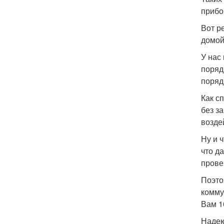
прибо
Вот р
домой
У нас
поряд
поряд
Как с
без з
возде
Ну и 
что д
прове
Поэто
комму
Вам 1
Надею