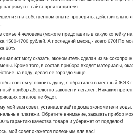
р напрямую с сайта производителя .
ешил и я на собственном опыте проверить, действительно ли
.
 в семье 4 человека (можете представить в какую копейку н
ка 1500-1700 рублей. А последний месяц - всего 670! По м
ка 60%
пециалист могу сказать, экономитель сделан из высокопрочн
амены. Кроме того, в состав прибора входят материалы, 
йствие на воду, делая ее гораздо чище.
чтобы совсем успокоить душу, я обратился в местный ЖЭК с
анный прибор абсолютно законен и легален. Никаких прете
ряющих органов не будет.
му мой вам совет, устанавливайте дома экономители воды.
нальные платежи. Обратите внимание, заказать прибор можн
00% гарантию качества товара и убережет от подделок!
сь, мой совет окажется полезным для вас!