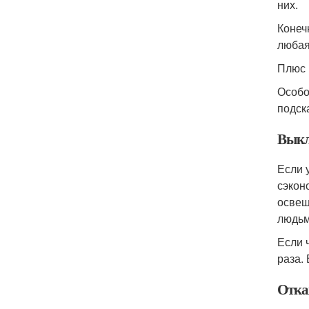
них.
Конеч
любая
Плюс 
Особо
подск
Выкл
Если 
сэкон
освещ
людьм
Если 
раза.
Отка