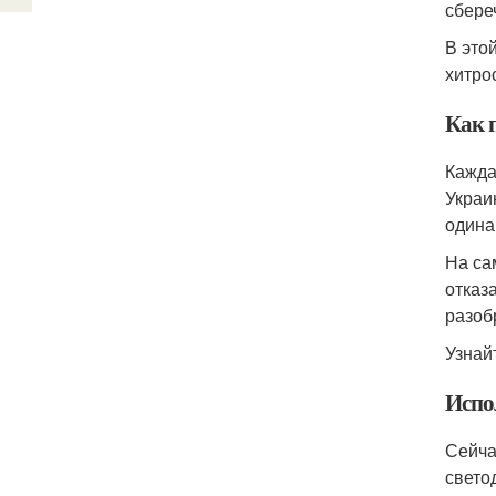
сбере
В это
хитро
Как 
Кажда
Украи
одина
На са
отказ
разоб
Узнайт
Испо
Сейча
свето