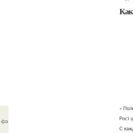
Как
» Пол
⇦
Рост 
С каж