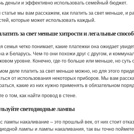
чь деньги и эффективно использовать семейный бюджет.
й статье мы вам расскажем, как платить за свет меньше, и 
стей, которые может использовать каждый.
платить за свет меньше хитрости и легальные спосо
я семья четко понимает, какие платежки она ожидает увидет
на и Беларусь. Чем-то они похожи друг с другом, и коммуна
ковом уровне. Конечно, где-то больше или меньше, но суть о
мом деле платить за свет меньше можно, но для этого прид
аться от использования некоторых приборов. Мы вам расс
раться, какие из них нужно применять в обязательном поряд
е о том, как найти провод в стене.
льзуйте светодиодные лампы
с лампы накаливание – это прошлый век, от них стоит отка
диодной лампы и лампы накаливания, так вы точно поймете