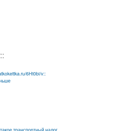
.
::
tkokettka.ru/6Ht0bi/v::
еньше
ы
 такое транспортный налог