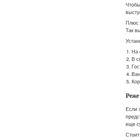
Чтобы
высту
Плюс 
Так в
Устан
На 
В с
Гос
Ван
Кор
Реже
Если 
предс
еще с
Стоит