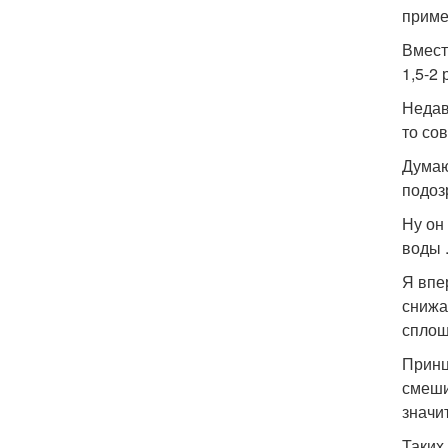
приме
Вмест
1,5-2
Недав
то сов
Думаю
подоз
Ну он
воды 
Я впе
снижа
сплош
Принц
смеши
значи
Таких