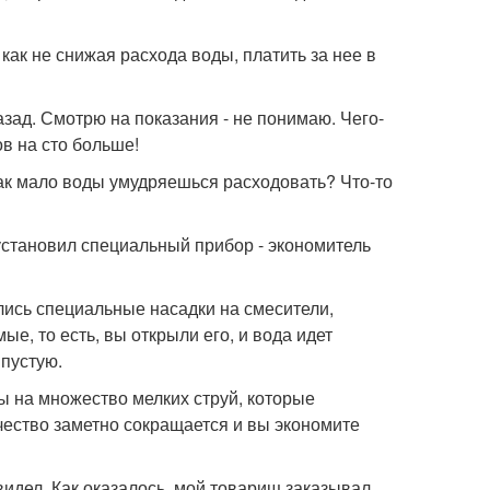
к не снижая расхода воды, платить за нее в
азад. Смотрю на показания - не понимаю. Чего-
ов на сто больше!
 так мало воды умудряешься расходовать? Что-то
о установил специальный прибор - экономитель
лись специальные насадки на смесители,
е, то есть, вы открыли его, и вода идет
впустую.
ды на множество мелких струй, которые
чество заметно сокращается и вы экономите
видел. Как оказалось, мой товарищ заказывал