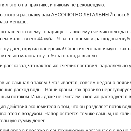
нял этого на практике, и никому не рекомендую.
о этого я расскажу вам АБСОЛЮТНО ЛЕГАЛЬНЫЙ способ, ка
 раза меньше.
но зашел к своему товарищу, ставил ему счетчик полгода н
сем мало - всего 44 куба . Я за это время израсходовал куб
, ну дает, скрутил наверняка! Спросил его напрямую - как
рительно маловато у тебя за полгода вышло.
 и рассказал, что как только счетчик поставил, параллельн
.
рвые слышал о таком. Оказывается, совсем недавно появи
ющие расход воды . Наши краны, как правило нерегулируемы
ным потоком. И мы даже не считаем, сколько расходуется 
ип действия экономителя в том, что он разделяет поток во
ваются с воздухом. Напор остается тем же самым, но коли
тельную сумму денег .
 приборов в продаже в сантехнических магазинах я еще не 