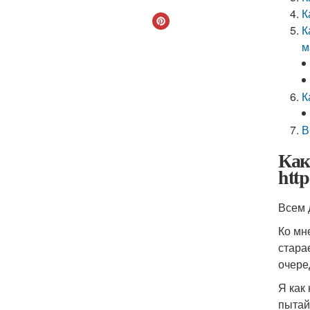
К
К
м
К
В
Как
http
Всем 
Ко мн
стара
очере
Я как
пытай