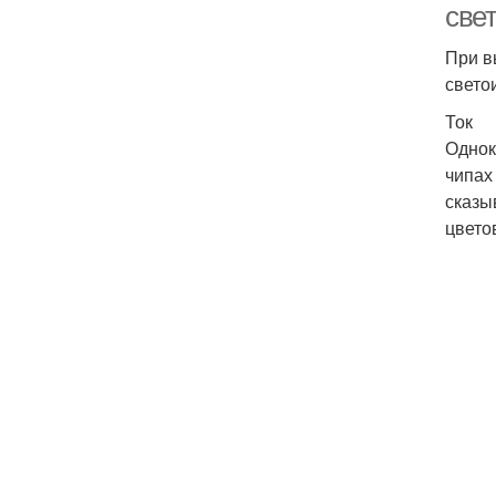
све
При в
свето
Ток
Однок
чипах
сказы
цвето