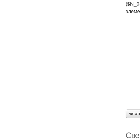
($N_0
элеме
читат
Све