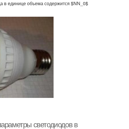
гда в единице объема содержится $NN_0$
параметры светодиодов в