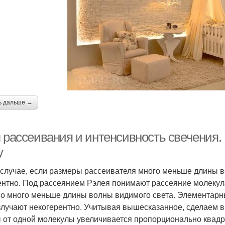
ь дальше →
л рассеивания и интенсивность свечения.
у
 случае, если размеры рассеивателя много меньше длины в
ентно. Под рассеянием Рэлея понимают рассеяние молекул
о много меньше длины волны видимого света. Элементарны
злучают некогерентно. Учитывая вышесказанное, сделаем в
 от одной молекулы увеличивается пропорционально квадр