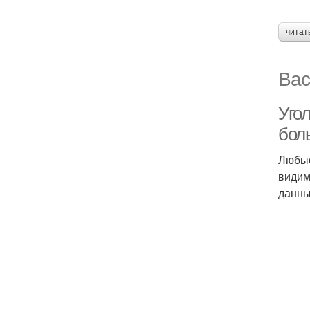
читат
Вас
Уго
бол
Любые
видим
данны