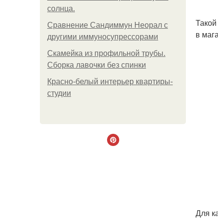
солнца.
Такой
Сравнение Сандиммун Неорал с
в маг
другими иммуносупрессорами
Скамейка из профильной трубы.
Сборка лавочки без спинки
Красно-белый интерьер квартиры-
студии
Для к