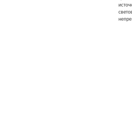
источ
свето
непре