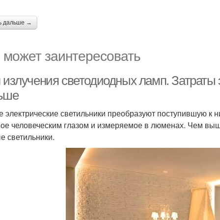
ь дальше →
 может заинтересовать
л излучения светодиодных ламп. Затраты
ьше
 электрические светильники преобразуют поступившую к ни
ое человеческим глазом и измеряемое в люменах. Чем выш
е светильники.