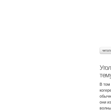
читат
Уго
тем
В том
когер
обычн
они и
волны