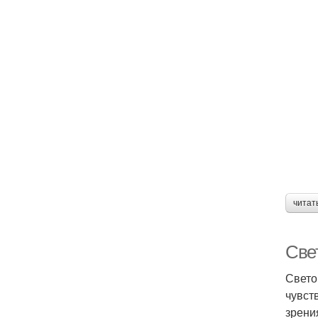
читат
Свет
Свето
чувст
зрени