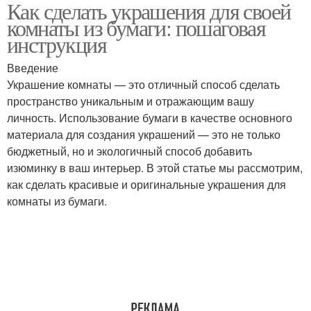
Как сделать украшения для своей
Украшения в детской
Бумажная лоза
комнаты из бумаги: пошаговая
комнате
инструкция
Введение
Украшение комнаты — это отличный способ сделать
Украшения для стен
Украшения в комнате
пространство уникальным и отражающим вашу
личность. Использование бумаги в качестве основного
материала для создания украшений — это не только
бюджетный, но и экологичный способ добавить
Материалы для
Украшения из бумаги
изюминку в ваш интерьер. В этой статье мы рассмотрим,
бумажных украшений
как сделать красивые и оригинальные украшения для
комнаты из бумаги.
Бумажные цветы
Бумажные фонарики