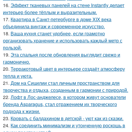
16.
Эффект тканевых панелей на стене Instantly делает
интерьер более тёплым и выразительным.
17.
Квартира в Санкт-петербурге в доме XIX века
объединила винтаж и современное искусство.
18.
Ваша кухня станет удобнее, если грамотно
организовать хранение и использовать каждый метр с
пользой.
19.
Эта спальня после обновления выглядит свежо и
гармонично.
20.
Терракотовый цвет в интерьере создаёт атмосферу
тепла и уюта.
21.
Дом на Сицилии стал личным пространством для
творчества и отдыха, созданным в гармонии с природой.
22.
Лофт в Лос-анджелесе, в котором живут основатели
бренда Asparagus, стал отражением их творческого
подхода к жизни.
23.
Кровать с балдахином в детской - уют как из сказки.
24.
Как соединить минимализм и утонченную роскошь в