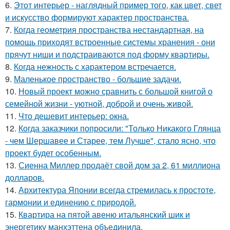
6.
Этот интерьер - наглядный пример того, как цвет, свет
и искусство формируют характер пространства.
7.
Когда геометрия пространства нестандартная, на
помощь приходят встроенные системы хранения - они
прячут ниши и подстраиваются под форму квартиры.
8.
Когда нежность с характером встречается.
9.
Маленькое пространство - большие задачи.
10.
Новый проект можно сравнить с большой книгой о
семейной жизни - уютной, доброй и очень живой.
11.
Что дешевит интерьер: окна.
12.
Когда заказчики попросили: "Только Никакого Глянца
- чем Шершавее и Старее, тем Лучше", стало ясно, что
проект будет особенным.
13.
Сиенна Миллер продаёт свой дом за 2, 61 миллиона
долларов.
14.
Архитектура Японии всегда стремилась к простоте,
гармонии и единению с природой.
15.
Квартира на пятой авеню итальянский шик и
энергетику манхэттена объединила.