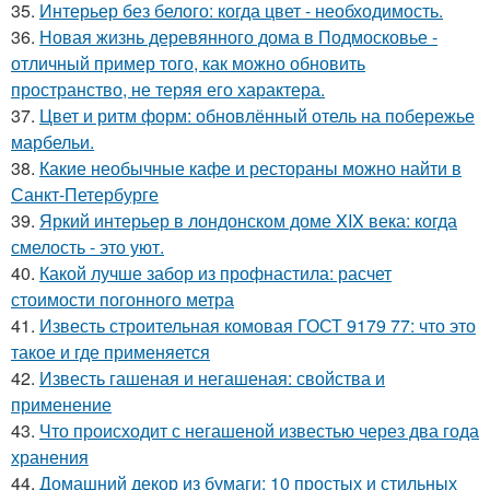
35.
Интерьер без белого: когда цвет - необходимость.
36.
Новая жизнь деревянного дома в Подмосковье -
отличный пример того, как можно обновить
пространство, не теряя его характера.
37.
Цвет и ритм форм: обновлённый отель на побережье
марбельи.
38.
Какие необычные кафе и рестораны можно найти в
Санкт-Петербурге
39.
Яркий интерьер в лондонском доме XIX века: когда
смелость - это уют.
40.
Какой лучше забор из профнастила: расчет
стоимости погонного метра
41.
Известь строительная комовая ГОСТ 9179 77: что это
такое и где применяется
42.
Известь гашеная и негашеная: свойства и
применение
43.
Что происходит с негашеной известью через два года
хранения
44.
Домашний декор из бумаги: 10 простых и стильных