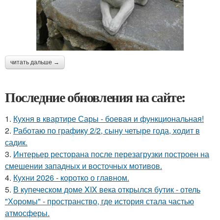
читать дальше →
Последние обновления на сайте:
1.
Кухня в квартире Сары - боевая и функциональная!
2.
Работаю по графику 2/2, сыну четыре года, ходит в
садик.
3.
Интерьер ресторана после перезагрузки построен на
смешении западных и восточных мотивов.
4.
Кухни 2026 - коротко о главном.
5.
В купеческом доме XIX века открылся бутик - отель
"Хоромы" - пространство, где история стала частью
атмосферы.