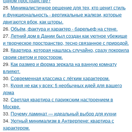
одном пространстве?
25.
Минималистичное решение для тех, кто ценит стиль
и функциональность - вертикальные жалюзи, которые
двигаются вбок, как шторы.
26.
Объём, фактура и характер - барельеф на стене.
27.
Летний дом в Дании был создан как уютное убежище
и творческое пространство, тесно связанное с природой.
28.
Квартира, которая нашлась случайно, сразу покорила
своим светом и простором.
29.
Как размер и форма зеркала на ванную комнату
влияют.
30.
Современная классика с лёгким характером.
31.
Кухня не как у всех: 5 необычных идей для вашего
дома
32.
Светлая квартира с парижским настроением в
Москве.
33.
Почему ламинат — идеальный выбор для кухни
34.
Уютный минимализм в Антверпене: квартира с
характером.