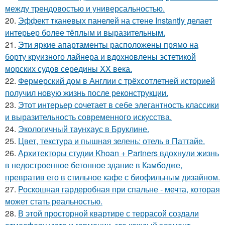
между трендовостью и универсальностью.
20.
Эффект тканевых панелей на стене Instantly делает
интерьер более тёплым и выразительным.
21.
Эти яркие апартаменты расположены прямо на
борту круизного лайнера и вдохновлены эстетикой
морских судов середины XX века.
22.
Фермерский дом в Англии с трёхсотлетней историей
получил новую жизнь после реконструкции.
23.
Этот интерьер сочетает в себе элегантность классики
и выразительность современного искусства.
24.
Экологичный таунхаус в Бруклине.
25.
Цвет, текстура и пышная зелень: отель в Паттайе.
26.
Архитекторы студии Khoan + Partners вдохнули жизнь
в недостроенное бетонное здание в Камбодже,
превратив его в стильное кафе с биофильным дизайном.
27.
Роскошная гардеробная при спальне - мечта, которая
может стать реальностью.
28.
В этой просторной квартире с террасой создали