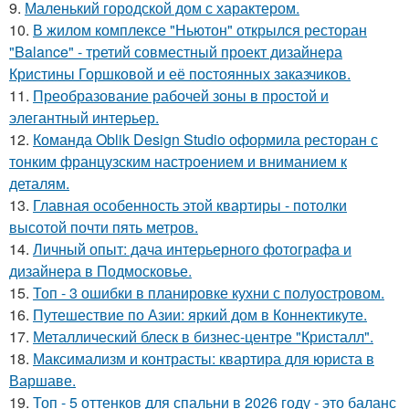
9.
Маленький городской дом с характером.
10.
В жилом комплексе "Ньютон" открылся ресторан
"Balance" - третий совместный проект дизайнера
Кристины Горшковой и её постоянных заказчиков.
11.
Преобразование рабочей зоны в простой и
элегантный интерьер.
12.
Команда Oblik Design Studio оформила ресторан с
тонким французским настроением и вниманием к
деталям.
13.
Главная особенность этой квартиры - потолки
высотой почти пять метров.
14.
Личный опыт: дача интерьерного фотографа и
дизайнера в Подмосковье.
15.
Топ - 3 ошибки в планировке кухни с полуостровом.
16.
Путешествие по Азии: яркий дом в Коннектикуте.
17.
Металлический блеск в бизнес-центре "Кристалл".
18.
Максимализм и контрасты: квартира для юриста в
Варшаве.
19.
Топ - 5 оттенков для спальни в 2026 году - это баланс