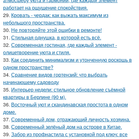
атмосферу уюта и гармонии, где каждый элемент
работает на ощущение спокойствия.
29.
Кровать - чердак: как выжать максимум из
небольшого пространства.
30.
Не повторяйте этой ошибки в ремонте!
31.
Стильная однушка, в которой есть всё.
32.
Современная гостиная, где каждый элемент -
олицетворение уюта и стиля.
33.
Как соединить минимализм и утонченную роскошь в
одном пространстве?
34.
Сравнение видов гортензий: что выбрать
начинающему садоводу
35.
Интерьер недели: стильное обновление съёмной
квартиры в Берлине (90 м).
36.
Восточный уют и скандинавская простота в одном
доме.
37.
Современный дом, отражающий личность хозяина.
38.
Современный зелёный дом на острове в Китае.
39.
Забор из профнастила с установкой под ключ: все