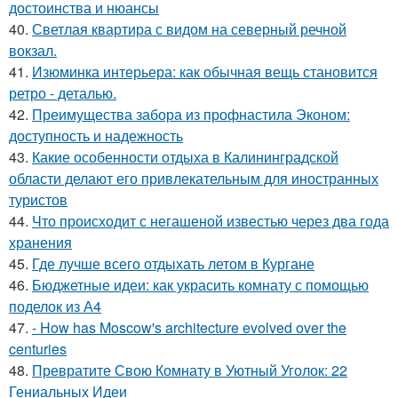
достоинства и нюансы
40.
Светлая квартира с видом на северный речной
вокзал.
41.
Изюминка интерьера: как обычная вещь становится
ретро - деталью.
42.
Преимущества забора из профнастила Эконом:
доступность и надежность
43.
Какие особенности отдыха в Калининградской
области делают его привлекательным для иностранных
туристов
44.
Что происходит с негашеной известью через два года
хранения
45.
Где лучше всего отдыхать летом в Кургане
46.
Бюджетные идеи: как украсить комнату с помощью
поделок из А4
47.
- How has Moscow's architecture evolved over the
centuries
48.
Превратите Свою Комнату в Уютный Уголок: 22
Гениальных Идеи