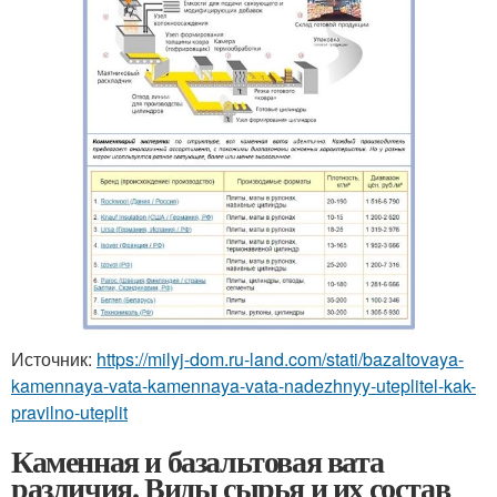
Источник:
https://milyj-dom.ru-land.com/stati/bazaltovaya-
kamennaya-vata-kamennaya-vata-nadezhnyy-uteplitel-kak-
pravilno-uteplit
Каменная и базальтовая вата
различия. Виды сырья и их состав