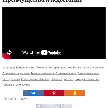
Категории:
Каменная вата
,
Технические характеристики
,
Базальтовые утеплители
,
Основные параметры
,
Минеральная вата
,
Стеклянная вата
,
Базальтовая вата
,
Вата для печи
,
Огнеупорные обшивки
,
Обшивки для стен
,
Вата для утепления
,
Надежный утеплитель
Читайте также