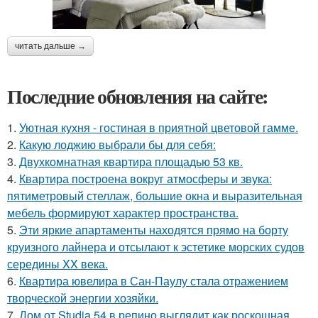
читать дальше →
Последние обновления на сайте:
1.
Уютная кухня - гостиная в приятной цветовой гамме.
2.
Какую лоджию выбрали бы для себя:
3.
Двухкомнатная квартира площадью 53 кв.
4.
Квартира построена вокруг атмосферы и звука:
пятиметровый стеллаж, большие окна и выразительная
мебель формируют характер пространства.
5.
Эти яркие апартаменты находятся прямо на борту
круизного лайнера и отсылают к эстетике морских судов
середины XX века.
6.
Квартира ювелира в Сан-Паулу стала отражением
творческой энергии хозяйки.
7.
Дом от Studia 54 в репино выглядит как роскошная