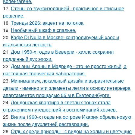
Копенгагене.
17.
Стены со звукоизоляцией - практичное и стильное
решение.
18.
Тренды 2026: акцент на потолок.
19.
Необычный шкаф в спальне.
20.
Кафе Di Nulla в Москве: контролируемый хаос и
итальянская легкость.
21.
Дом 1950-х годов в Беверли - хиллс сохранил
подлинный дух эпохи.
22.
Дом аны Араны в Мадриде - это не просто жильё, а
настоящая творческая лаборатория.
23.
Минимализм, локальный дизайн и выразительные
детали - именно эти элементы легли в основу интерьера
апартаментов площадью 55 м в Екатеринбурге.
24.
Лондонская квартира в светлых тонах стала
отражением путешествий и воспоминаний хозяев.
25.
Вилла 1960-х годов на острове Икария обрела новую
жизнь после двухлетней реставрации.
26.
Отдых среди природы - с видом на холмы и цветущие