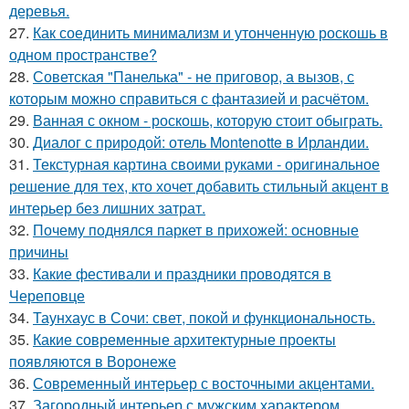
деревья.
27.
Как соединить минимализм и утонченную роскошь в
одном пространстве?
28.
Советская "Панелька" - не приговор, а вызов, с
которым можно справиться с фантазией и расчётом.
29.
Ванная с окном - роскошь, которую стоит обыграть.
30.
Диалог с природой: отель Montenotte в Ирландии.
31.
Текстурная картина своими руками - оригинальное
решение для тех, кто хочет добавить стильный акцент в
интерьер без лишних затрат.
32.
Почему поднялся паркет в прихожей: основные
причины
33.
Какие фестивали и праздники проводятся в
Череповце
34.
Таунхаус в Сочи: свет, покой и функциональность.
35.
Какие современные архитектурные проекты
появляются в Воронеже
36.
Современный интерьер с восточными акцентами.
37.
Загородный интерьер с мужским характером.