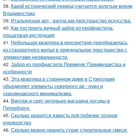
38.
Какой исторический период считается золотым веком
Владивостока
39.
Итальянская арт - вилла как пространство искусства.
40.
Как построить вечный забор из профнастила:
пошаговая инструкция
41.
Небольшая квартира в кенсингтоне преобразилась
из стандартного жилья в оригинальное пространство с
элементами неожиданности.
42.
Забор из профнастила Премиум: Преимущества и
особенности
43.
Эта квартира в старинном доме в Стокгольме
объединяет элементы северного ар - нуво и
скандинавского минимализма.
44.
Винтаж и свет: интерьер магазина посуды в
Петербурге.
45.
Сколько хранится известь для побелки: полное
руководство
46.
Сколько можно хранить сухие строительные смеси: