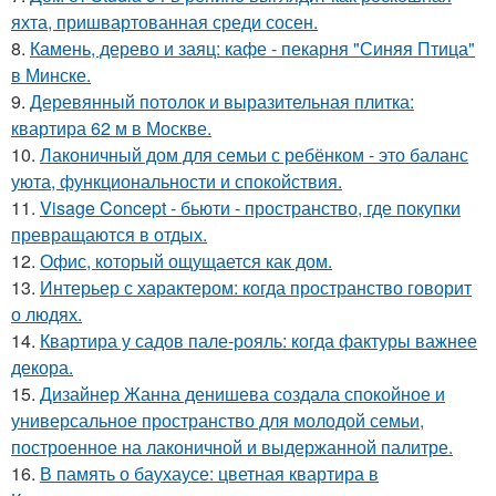
яхта, пришвартованная среди сосен.
8.
Камень, дерево и заяц: кафе - пекарня "Синяя Птица"
в Минске.
9.
Деревянный потолок и выразительная плитка:
квартира 62 м в Москве.
10.
Лаконичный дом для семьи с ребёнком - это баланс
уюта, функциональности и спокойствия.
11.
Visage Concept - бьюти - пространство, где покупки
превращаются в отдых.
12.
Офис, который ощущается как дом.
13.
Интерьер с характером: когда пространство говорит
о людях.
14.
Квартира у садов пале-рояль: когда фактуры важнее
декора.
15.
Дизайнер Жанна денишева создала спокойное и
универсальное пространство для молодой семьи,
построенное на лаконичной и выдержанной палитре.
16.
В память о баухаусе: цветная квартира в