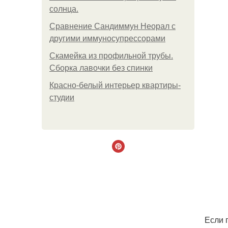
солнца.
Сравнение Сандиммун Неорал с
другими иммуносупрессорами
Скамейка из профильной трубы.
Сборка лавочки без спинки
Красно-белый интерьер квартиры-
студии
Если 