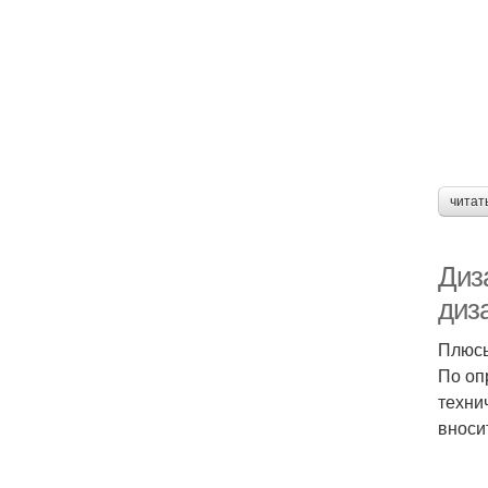
читат
Диз
диз
Плюсы
По оп
техни
вноси