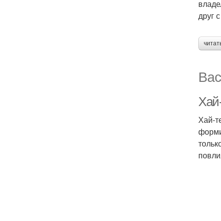
владе
друг с
читат
Вас
Хай
Хай-т
форми
тольк
повли