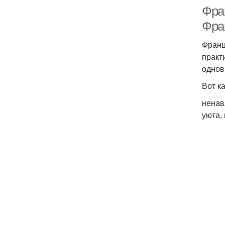
Фра
Фра
Франц
практ
однов
Вот к
ненав
уюта,