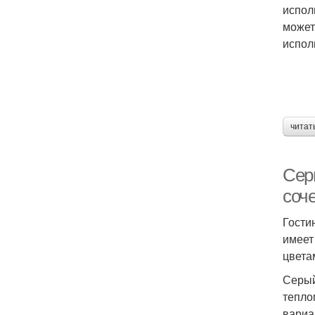
испол
может
испол
читат
Сер
соч
Гости
имеет
цвета
Серый
тепло
вариа