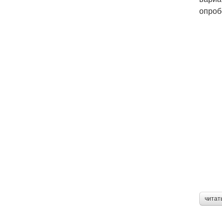
опроб
читат