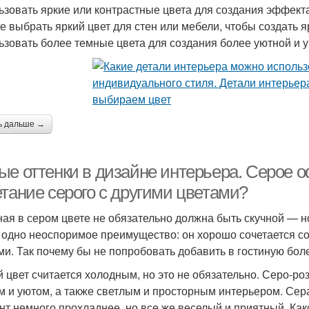
ьзовать яркие или контрастные цвета для создания эффекта
е выбрать яркий цвет для стен или мебели, чтобы создать 
ьзовать более темные цвета для создания более уютной и у
ь дальше →
ые оттенки в дизайне интерьера. Серое о
етание серого с другими цветами?
ная в сером цвете не обязательно должна быть скучной — н
 одно неоспоримое преимущество: он хорошо сочетается с
ми. Так почему бы не попробовать добавить в гостиную бол
 цвет считается холодным, но это не обязательно. Серо-ро
м и уютом, а также светлым и просторным интерьером. Сер
нт немного прохладнее, но все же веселый и приятный. Как