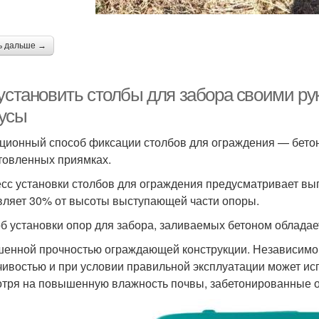
ь дальше →
 установить столбы для забора своими ру
усы
ционный способ фиксации столбов для ограждения — бето
товленных приямках.
сс установки столбов для ограждения предусматривает вып
вляет 30% от высоты выступающей части опоры.
б установки опор для забора, заливаемых бетоном облад
енной прочностью ограждающей конструкции. Независимо о
чивостью и при условии правильной эксплуатации может ис
тря на повышенную влажность почвы, забетонированные 