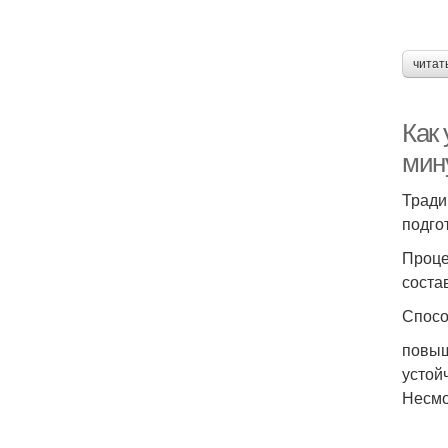
читат
Как
мин
Тради
подго
Проце
соста
Спосо
повыш
устой
Несмо