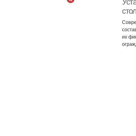
Уст
сто
Совре
соста
их фи
ограж