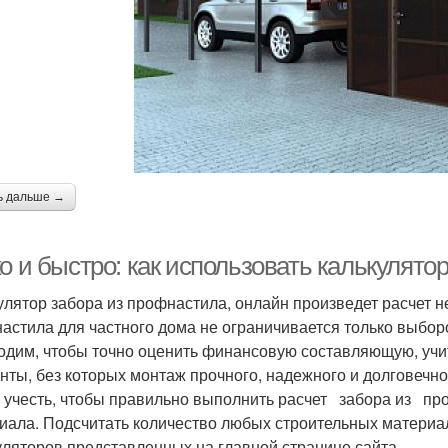
ь дальше →
о и быстро: как использовать калькулято
улятор забора из профнастила, онлайн произведет расчет 
астила для частного дома не ограничивается только выбо
одим, чтобы точно оценить финансовую составляющую, уч
нты, без которых монтаж прочного, надежного и долговечн
 учесть, чтобы правильно выполнить расчет забора из пр
иала. Подсчитать количество любых строительных матери
уляторов представленных на главной странице сайта.