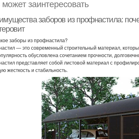
 может заинтересовать
имущества заборов из профнастила: поче
теровит
акое заборы из профнастила?
астил — это современный строительный материал, который
опулярность обусловлена сочетанием прочности, долговечно
астил представляет собой листовой материал с профилир
ую жесткость и стабильность.