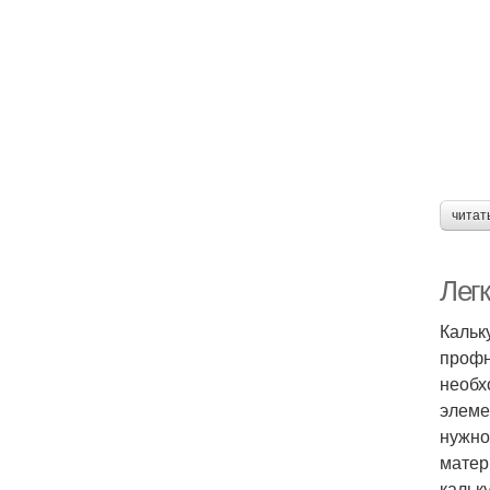
читат
Легк
Кальк
профн
необх
элеме
нужно
матер
кальк