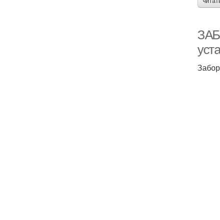
читат
ЗАБ
уст
Забор