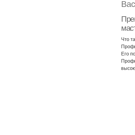
Вас
Пре
мас
Что т
Профн
Его п
Профн
высок