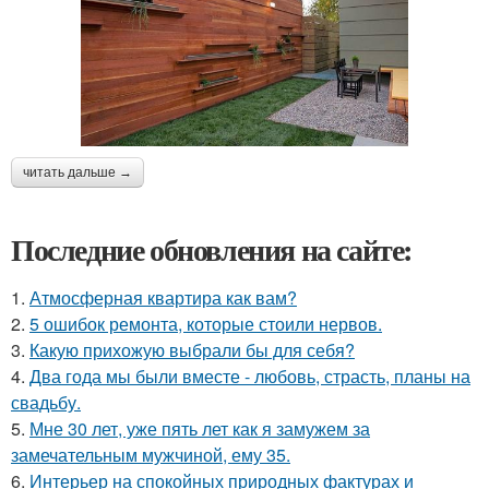
читать дальше →
Последние обновления на сайте:
1.
Атмосферная квартира как вам?
2.
5 ошибок ремонта, которые стоили нервов.
3.
Какую прихожую выбрали бы для себя?
4.
Два года мы были вместе - любовь, страсть, планы на
свадьбу.
5.
Мне 30 лет, уже пять лет как я замужем за
замечательным мужчиной, ему 35.
6.
Интерьер на спокойных природных фактурах и