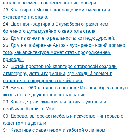
важный элемент современного интерьера.
23.
Квартира в Москве воплощением смелости и
эксперимента стала.
24.
Цветная квартира в Блумсбери отражением
богемного духа музейного квартала стала.
25.
Дом из кино и его реальность: коттедж дурслей.
26.
Дом на побережье Ангра - дус - рейс - яркий пример
того, как архитектура может стать продолжением
природы.
27.
В этой просторной квартире с террасой создали
атмосферу уюта и гармонии, где каждый элемент
работает на ощущение спокойствия.
28.
Вилла 1960-х годов на острове Икария обрела новую
жизнь после двухлетней реставрации.
29.
Ковры, яркая живопись и этника - уютный и
необычный офис в Уфе.
30.
Дерево, авторская мебель и искусство - интерьер с
акцентом на детали.
31.
Квартира с характером и заботой о личном