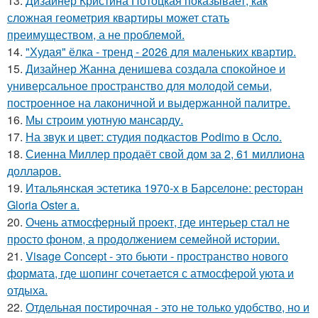
13.
Дизайнер Кристина Потоцкая показывает, как
сложная геометрия квартиры может стать
преимуществом, а не проблемой.
14.
"Худая" ёлка - тренд - 2026 для маленьких квартир.
15.
Дизайнер Жанна денишева создала спокойное и
универсальное пространство для молодой семьи,
построенное на лаконичной и выдержанной палитре.
16.
Мы строим уютную мансарду.
17.
На звук и цвет: студия подкастов Podimo в Осло.
18.
Сиенна Миллер продаёт свой дом за 2, 61 миллиона
долларов.
19.
Итальянская эстетика 1970-х в Барселоне: ресторан
Gloria Oster a.
20.
Очень атмосферный проект, где интерьер стал не
просто фоном, а продолжением семейной истории.
21.
Visage Concept - это бьюти - пространство нового
формата, где шопинг сочетается с атмосферой уюта и
отдыха.
22.
Отдельная постирочная - это не только удобство, но и