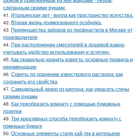
фоном и приклеенным на неё макраме - пером,
сделанным своими руками.
41.
Итальянская арт - вилла как пространство искусства.
42.
Вторая жизнь подмосковного особняка.
43.
Преимущества заборов из профнастила в Москве от
производителя
44.
При расположении смесителей в душевой важно
учитывать удобство использования и эстетику.
45.
Как правильно хранить известь: основные правила и
рекомендации
46.
Советы по хранению известкового раствора: как
сохранить его свойства
47.
Самодельный декор из картона: как украсить стены
своими руками
48.
Как преобразить комнату с помощью бумажных
поделок
49.
Три креативных способа преобразить комнату с
помощью бумаги
50.
Основные элементы стиля хай-тек в интерьере