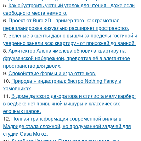
5.
Как обустроить уютный уголок для чтения - даже если
свободного места немного.
6.
Проект от Buro 2D - пример того, как грамотная
перепланировка визуально расширяет пространство.
7.
Зелёные акценты давно вышли за пределы гостиной и
уверенно заняли всю квартиру - от прихожей до ванной.
8.
Архитектор Алена чмелева обновила квартиру на
фрунзенской набережной, превратив её в элегантное
пространство для двоих.
9.
Спокойствие формы и игра оттенков.
10.
Природа + индастриал: бистро Nothing Fancy в
хамовниках.
11.
В доме датского декоратора и стилиста малу карберг
в ведбеке нет привычной мишуры и классических
елочных шаров.
12.
Полная трансформация современной виллы в
Мадриде стала сложной, но продуманной задачей для
студии Casa Mu oz.