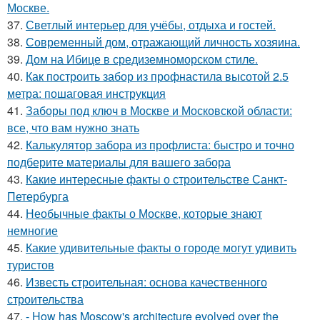
Москве.
37.
Светлый интерьер для учёбы, отдыха и гостей.
38.
Современный дом, отражающий личность хозяина.
39.
Дом на Ибице в средиземноморском стиле.
40.
Как построить забор из профнастила высотой 2.5
метра: пошаговая инструкция
41.
Заборы под ключ в Москве и Московской области:
все, что вам нужно знать
42.
Калькулятор забора из профлиста: быстро и точно
подберите материалы для вашего забора
43.
Какие интересные факты о строительстве Санкт-
Петербурга
44.
Необычные факты о Москве, которые знают
немногие
45.
Какие удивительные факты о городе могут удивить
туристов
46.
Известь строительная: основа качественного
строительства
47.
- How has Moscow's architecture evolved over the