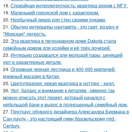
18.
Спокойная интеллигентность: квартира рядом с МГУ.
19.
Маленький городской дом с характером.
20.
Необычный декор для стен своими руками.
21.
Обычно интерьеры нантакета - это свет, воздух и
"Морская" легкость.
22.
Эта квартира в легендарном доме Dakota стала
семейным домом для хозяйки и её трёх дочерей.
23.
Интерьер создавался для молодой пары, ценящей
уют и характерные детали.
24.
Огромная черная лестница и 400 000 кирпичей:
книжный магазин в Китае.
25.
Цветотерапия: яркая квартира в ноттинг - хилл.
26.
Уют, баланс и внимание к деталям - именно так
можно описать этот проект, который начался с
небольшой бани и вырос в полноценный семейный дом.
27.
Пентхаус обувного дизайнера Александра Бирмана в
Сан-паулу - это настоящий гимн бразильскому mid -
Century.