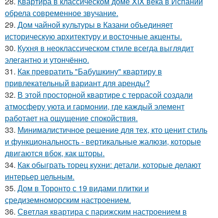
28.
Квартира в классическом доме XIX века в Испании
обрела современное звучание.
29.
Дом чайной культуры в Казани объединяет
историческую архитектуру и восточные акценты.
30.
Кухня в неоклассическом стиле всегда выглядит
элегантно и утончённо.
31.
Как превратить "Бабушкину" квартиру в
привлекательный вариант для аренды?
32.
В этой просторной квартире с террасой создали
атмосферу уюта и гармонии, где каждый элемент
работает на ощущение спокойствия.
33.
Минималистичное решение для тех, кто ценит стиль
и функциональность - вертикальные жалюзи, которые
двигаются вбок, как шторы.
34.
Как обыграть торец кухни: детали, которые делают
интерьер цельным.
35.
Дом в Торонто с 19 видами плитки и
средиземноморским настроением.
36.
Светлая квартира с парижским настроением в