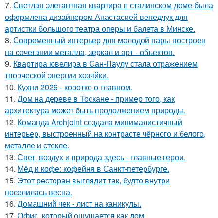
7.
Светлая элегантная квартира в сталинском доме была
оформлена дизайнером Анастасией венедчук для
артистки большого театра оперы и балета в Минске.
8.
Современный интерьер для молодой пары построен
на сочетании металла, зеркал и арт - объектов.
9.
Квартира ювелира в Сан-Паулу стала отражением
творческой энергии хозяйки.
10.
Кухни 2026 - коротко о главном.
11.
Дом на дереве в Тоскане - пример того, как
архитектура может быть продолжением природы.
12.
Команда Archjoint создала минималистичный
интерьер, выстроенный на контрасте чёрного и белого,
металле и стекле.
13.
Свет, воздух и природа здесь - главные герои.
14.
Мёд и кофе: кофейня в Санкт-петербурге.
15.
Этот ресторан выглядит так, будто внутри
поселилась весна.
16.
Домашний чек - лист на каникулы.
17.
Офис, который ощущается как дом.