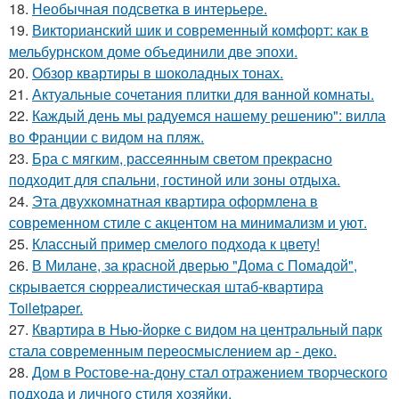
18.
Необычная подсветка в интерьере.
19.
Викторианский шик и современный комфорт: как в
мельбурнском доме объединили две эпохи.
20.
Обзор квартиры в шоколадных тонах.
21.
Актуальные сочетания плитки для ванной комнаты.
22.
Каждый день мы радуемся нашему решению": вилла
во Франции с видом на пляж.
23.
Бра с мягким, рассеянным светом прекрасно
подходит для спальни, гостиной или зоны отдыха.
24.
Эта двухкомнатная квартира оформлена в
современном стиле с акцентом на минимализм и уют.
25.
Классный пример смелого подхода к цвету!
26.
В Милане, за красной дверью "Дома с Помадой",
скрывается сюрреалистическая штаб-квартира
Toiletpaper.
27.
Квартира в Нью-йорке с видом на центральный парк
стала современным переосмыслением ар - деко.
28.
Дом в Ростове-на-дону стал отражением творческого
подхода и личного стиля хозяйки.