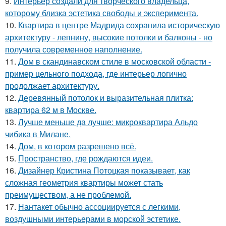
9.
Интерьер создали для творческого владельца,
которому близка эстетика свободы и эксперимента.
10.
Квартира в центре Мадрида сохранила историческую
архитектуру - лепнину, высокие потолки и балконы - но
получила современное наполнение.
11.
Дом в скандинавском стиле в московской области -
пример цельного подхода, где интерьер логично
продолжает архитектуру.
12.
Деревянный потолок и выразительная плитка:
квартира 62 м в Москве.
13.
Лучше меньше да лучше: микроквартира Альдо
чибика в Милане.
14.
Дом, в котором разрешено всё.
15.
Пространство, где рождаются идеи.
16.
Дизайнер Кристина Потоцкая показывает, как
сложная геометрия квартиры может стать
преимуществом, а не проблемой.
17.
Нантакет обычно ассоциируется с легкими,
воздушными интерьерами в морской эстетике.