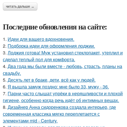
читать дальше →
Последние обновления на сайте:
1.
Идеи для вашего вдохновения.
2.
Подборка идеи для оформления лоджии.
3.
Лоджия готова! Муж установил стеклопакет, утеплил и
сделал теплый пол для комфорта.
4.
Два года мы были вместе - любовь, страсть, планы на
свадьбу.
5.
Десять лет в браке, дети, всё как у людей.
6.
Я вышла замуж поздно: мне было 33, мужу - 36.
7.
Парни часто слышат упрёки в неряшливости и плохой
гигиене, особенно когда речь идёт об интимных вещах.
8.
Дизайнер Анна сидоренкова создала интерьер, где
современная классика мягко переплетается с
элементами mid - Century.