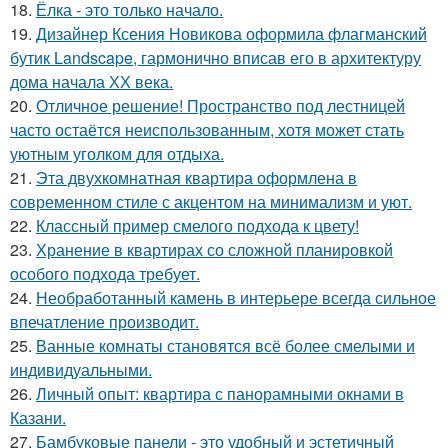
18.
Ёлка - это только начало.
19.
Дизайнер Ксения Новикова оформила флагманский
бутик Landscape, гармонично вписав его в архитектуру
дома начала ХХ века.
20.
Отличное решение! Пространство под лестницей
часто остаётся неиспользованным, хотя может стать
уютным уголком для отдыха.
21.
Эта двухкомнатная квартира оформлена в
современном стиле с акцентом на минимализм и уют.
22.
Классный пример смелого подхода к цвету!
23.
Хранение в квартирах со сложной планировкой
особого подхода требует.
24.
Необработанный камень в интерьере всегда сильное
впечатление производит.
25.
Ванные комнаты становятся всё более смелыми и
индивидуальными.
26.
Личный опыт: квартира с панорамными окнами в
Казани.
27.
Бамбуковые панели - это удобный и эстетичный