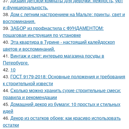
37.
Дизайн детской комнаты для девочки: нежность, уют
и функциональность.
38.
Дом с летним настроением на Мальте: принты, свет и
воспоминания.
39.
ЗАБОР из профнастила с ФУНДАМЕНТОМ:
пошаговая инструкция по установке
40.
Эта квартира в Турине - настоящий калейдоскоп
цветов и воспоминаний.
41.
Винтаж и свет: интерьер магазина посуды в
Петербурге.
42.
10
43.
ГОСТ 9179-2018: Основные положения и требования
к строительной извести
44.
Сколько можно хранить сухие строительные смеси:
правила и рекомендации
45.
Домашний декор из бумаги: 10 простых и стильных
идей
46.
Декор из остатков обоев: как красиво использовать
остатки