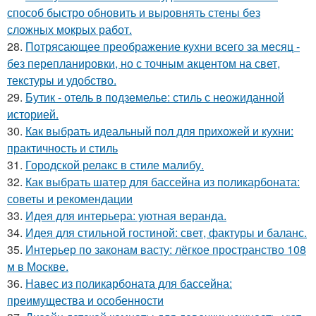
способ быстро обновить и выровнять стены без
сложных мокрых работ.
28.
Потрясающее преображение кухни всего за месяц -
без перепланировки, но с точным акцентом на свет,
текстуры и удобство.
29.
Бутик - отель в подземелье: стиль с неожиданной
историей.
30.
Как выбрать идеальный пол для прихожей и кухни:
практичность и стиль
31.
Городской релакс в стиле малибу.
32.
Как выбрать шатер для бассейна из поликарбоната:
советы и рекомендации
33.
Идея для интерьера: уютная веранда.
34.
Идея для стильной гостиной: свет, фактуры и баланс.
35.
Интерьер по законам васту: лёгкое пространство 108
м в Москве.
36.
Навес из поликарбоната для бассейна:
преимущества и особенности