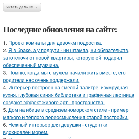
читать дальше →
Последние обновления на сайте:
1.
Проект комнаты для девочкм подростка.
2.
Я в браке, а у подруги - ни штампа, ни обязательств,
зато ключи от новой квартиры, которую ей подарил
обеспеченный мужчина.
3.
Помню, когда мы с мужем начали жить вместе, его
родители нас очень поддержали.
4.
Интерьер построен на смелой палитре: изумрудная
кухня, глубокая синяя библиотека и графичная лестница
создают эффект живого арт - пространства.
5.
Дом на ибице в средиземноморском стиле - пример
мягкого и тёплого переосмысления старой постройки.
6.
Нежный интерьер для девушки - студентки
вдохновлён морем.