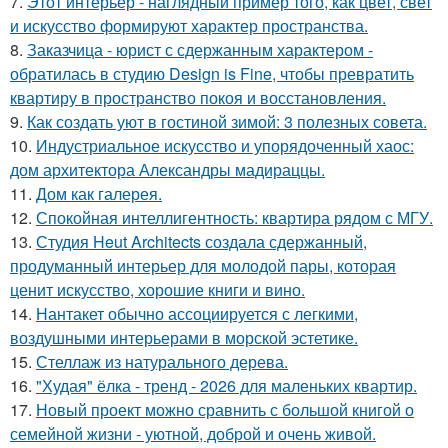
7.
Этот интерьер - наглядный пример того, как цвет, свет
и искусство формируют характер пространства.
8.
Заказчица - юрист с сдержанным характером -
обратилась в студию Design is Fine, чтобы превратить
квартиру в пространство покоя и восстановления.
9.
Как создать уют в гостиной зимой: 3 полезных совета.
10.
Индустриальное искусство и упорядоченный хаос:
дом архитектора Александры мадираццы.
11.
Дом как галерея.
12.
Спокойная интеллигентность: квартира рядом с МГУ.
13.
Студия Heut Architects создала сдержанный,
продуманный интерьер для молодой пары, которая
ценит искусство, хорошие книги и вино.
14.
Нантакет обычно ассоциируется с легкими,
воздушными интерьерами в морской эстетике.
15.
Стеллаж из натурального дерева.
16.
"Худая" ёлка - тренд - 2026 для маленьких квартир.
17.
Новый проект можно сравнить с большой книгой о
семейной жизни - уютной, доброй и очень живой.