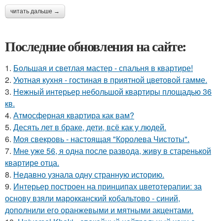
читать дальше →
Последние обновления на сайте:
1.
Большая и светлая мастер - спальня в квартире!
2.
Уютная кухня - гостиная в приятной цветовой гамме.
3.
Нежный интерьер небольшой квартиры площадью 36
кв.
4.
Атмосферная квартира как вам?
5.
Десять лет в браке, дети, всё как у людей.
6.
Моя свекровь - настоящая "Королева Чистоты".
7.
Мне уже 56, я одна после развода, живу в старенькой
квартире отца.
8.
Недавно узнала одну странную историю.
9.
Интерьер построен на принципах цветотерапии: за
основу взяли марокканский кобальтово - синий,
дополнили его оранжевыми и мятными акцентами.