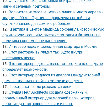
10.
Universal Khaki - спокойный нейтральный хаки с
мягким зеленым подтоном.
11.
Волнистое изголовье, мягкие линии и много дерева -
квартира 90 м в Пушкино оформлена спокойно и
функционально для семьи с ребёнком.
12.
Квартира в центре Мадрида сохранила историческую
архитектуру - лепнину, высокие потолки и балконы - но
получила современное наполнение.
13.
Интерьер недели: эклектичная квартира в Москве.
14.
Этот ресторан выглядит так, будто внутри
поселилась весна.
15.
Этот интерьер - доказательство того, что площадь не
определяет возможности.
16.
Этот интерьер родился из диалога между историей
дома и страстью хозяйки к эстетике ар - деко.
17.
Пространство, где рождаются идеи.
18.
Студия Heut Architects создала сдержанный,
продуманный интерьер для молодой пары, которая
ценит искусство, хорошие книги и вино.