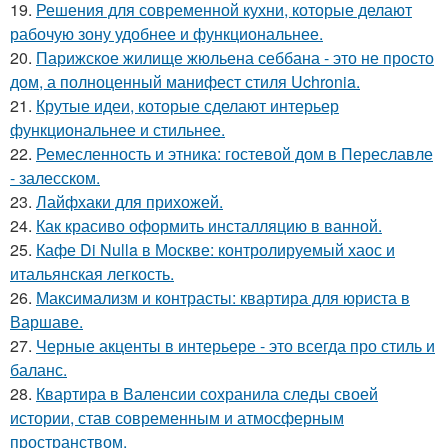
19.
Решения для современной кухни, которые делают
рабочую зону удобнее и функциональнее.
20.
Парижское жилище жюльена себбана - это не просто
дом, а полноценный манифест стиля Uchronia.
21.
Крутые идеи, которые сделают интерьер
функциональнее и стильнее.
22.
Ремесленность и этника: гостевой дом в Переславле
- залесском.
23.
Лайфхаки для прихожей.
24.
Как красиво оформить инсталляцию в ванной.
25.
Кафе Di Nulla в Москве: контролируемый хаос и
итальянская легкость.
26.
Максимализм и контрасты: квартира для юриста в
Варшаве.
27.
Черные акценты в интерьере - это всегда про стиль и
баланс.
28.
Квартира в Валенсии сохранила следы своей
истории, став современным и атмосферным
пространством.