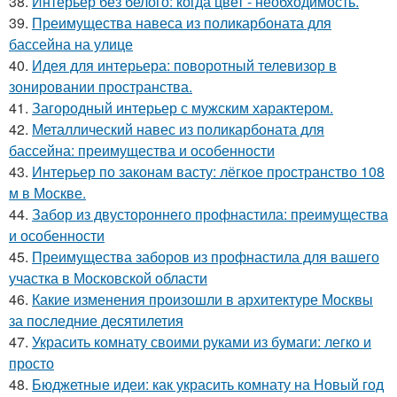
38.
Интерьер без белого: когда цвет - необходимость.
39.
Преимущества навеса из поликарбоната для
бассейна на улице
40.
Идея для интерьера: поворотный телевизор в
зонировании пространства.
41.
Загородный интерьер с мужским характером.
42.
Металлический навес из поликарбоната для
бассейна: преимущества и особенности
43.
Интерьер по законам васту: лёгкое пространство 108
м в Москве.
44.
Забор из двустороннего профнастила: преимущества
и особенности
45.
Преимущества заборов из профнастила для вашего
участка в Московской области
46.
Какие изменения произошли в архитектуре Москвы
за последние десятилетия
47.
Украсить комнату своими руками из бумаги: легко и
просто
48.
Бюджетные идеи: как украсить комнату на Новый год