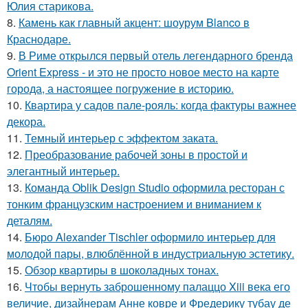
Юлия старикова.
8.
Камень как главный акцент: шоурум Blanco в
Краснодаре.
9.
В Риме открылся первый отель легендарного бренда
Orient Express - и это не просто новое место на карте
города, а настоящее погружение в историю.
10.
Квартира у садов пале-рояль: когда фактуры важнее
декора.
11.
Темный интерьер с эффектом заката.
12.
Преобразование рабочей зоны в простой и
элегантный интерьер.
13.
Команда Oblik Design Studio оформила ресторан с
тонким французским настроением и вниманием к
деталям.
14.
Бюро Alexander Tischler оформило интерьер для
молодой пары, влюблённой в индустриальную эстетику.
15.
Обзор квартиры в шоколадных тонах.
16.
Чтобы вернуть заброшенному палаццо Xiii века его
величие, дизайнерам Анне ковре и Фредерику тубау де