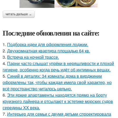
читать дальше →
Последние обновления на сайте:
1.
Подборка идеи для оформления лоджии.
2.
Двухкомнатная квартира площадью 64 кв.
3.
Встреча на ночной трассе.
4.
Парни часто слышат упрёки в неряшливости и плохой
гигиене, особенно когда речь идёт об интимных вещах.
5.
Синий в деталях: 34 комнаты дома в вирджинии
оформлены так, чтобы каждая имела свой характер, но
всё пространство читалось цельно.
6.
Эти яркие апартаменты находятся прямо на борту
круизного лайнера и отсылают к эстетике морских судов
середины XX века.
7.
Интерьер для семьи с двумя детьми спроектировала