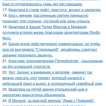
Кристо потребовалось семь лет реставрации.
17.
Квартира в стиле лофт: простота, воздух и характер.
18.
Бра с мягким, рассеянным светом прекрасно
подходит для спальни, гостиной или зоны отдыха.
19.
Квартира в башне Torres Blancas в Мадриде
получила вторую жизнь благодаря архитекторам Studio
Noju.
20.
Белая кухня действительно универсальна, но чтобы
она не выглядела "Стерильной", дизайнеры советуют
заранее продумать акценты.
21.
Классика, вдохновленная Петербургом, - изысканная,
но без излишней строгости.
22.
Уют, баланс и внимание к деталям - именно так
можно описать этот проект, который начался с
небольшой бани и вырос в полноценный семейный дом.
23.
Квартира на пятой авеню итальянский шик и
энергетику манхэттена объединила.
24.
В Милане, за красной дверью "Дома с Помадой",