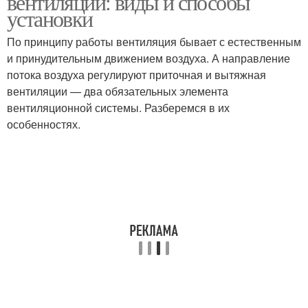
вентиляции: виды и способы
установки
По принципу работы вентиляция бывает с естественным
Комбинированная
и принудительным движением воздуха. А направление
Приточная вентиляция
вентиляция
потока воздуха регулируют приточная и вытяжная
вентиляции — два обязательных элемента
вентиляционной системы. Разберемся в их
особенностях.
Принудительная
Материалы для
вентиляция
вентиляции
Вентиляция в доме