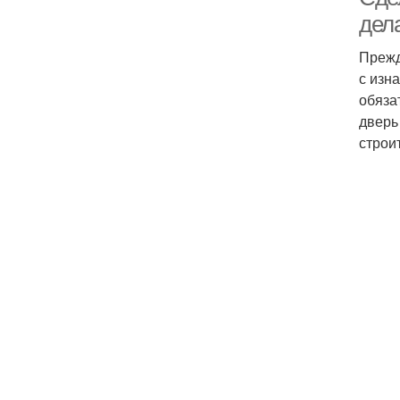
дел
Прежд
с изн
обяза
дверь
строи