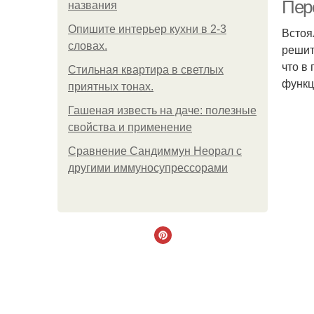
Пер
названия
Опишите интерьер кухни в 2-3
Встоя
словах.
решит
что в
Стильная квартира в светлых
функц
приятных тонах.
Гашеная известь на даче: полезные
свойства и применение
Сравнение Сандиммун Неорал с
другими иммуносупрессорами