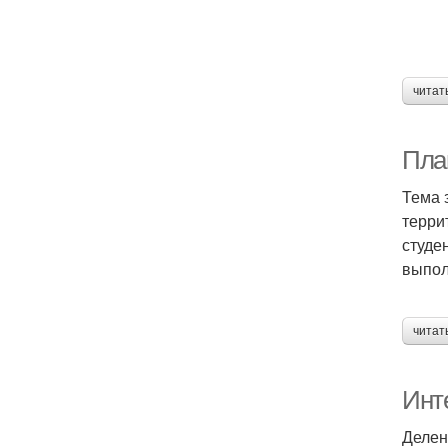
читат
Пла
Тема 
терри
студе
выпол
читат
Инт
Делен