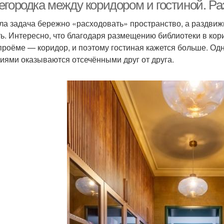
егородка между коридором и гостиной. Р
ла задача бережно «расходовать» пространство, а раздвиж
ь. Интересно, что благодаря размещению библиотеки в кори
Двери для шкафов
Межкомнатная дверь
Ра
 проёме — коридор, и поэтому гостиная кажется больше. Одн
иями оказываются отсечёнными друг от друга.
Двери для
Модные двери
Две
трансформации
Распашные двери
Двери в цвет
Дв
Двери с экспертом