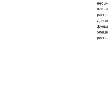
необх
плани
распр
Делая
функц
элеме
распо