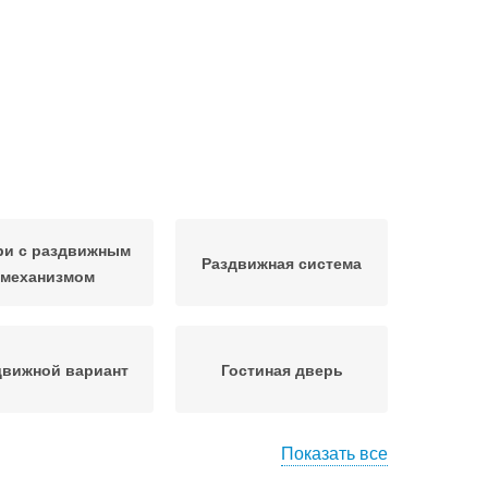
ри с раздвижным
Раздвижная система
механизмом
движной вариант
Гостиная дверь
Показать все
Двери в шкаф
Готовые двери