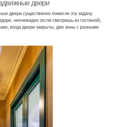
аздвижные двери
ные двери существенно помогли эту задачу
доре, неочевидно (если смотришь из гостиной),
здвижная дверь
Дверь в комнату
ако, когда двери закрыты, две зоны с разными
Тенденции в
ри в интерьере
межкомнатных дверях
ери под дизайн
Двери из экошпона