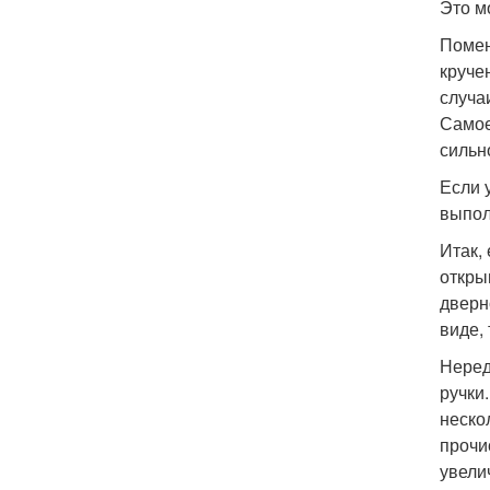
Это м
Помен
круче
случа
Самое
сильн
Если 
выпол
Итак,
откры
дверн
виде,
Неред
ручки
нескол
прочи
увели