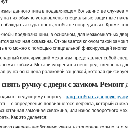
нут.
измы данного типа в подавляющем большинстве случаев м
у на них обычно установлены специальные защитные накла
 соблюдать аккуратность, чтобы не повредить их. Кроме эт
-кнобы предназначены, в основном, для межкомнатных двер
ится замочная скважина. Открывается ключом такой замок т
ть его можно с помощью специальной фиксирующей кнопки
онарный фиксирующий механизм представляет собой спец
чными скобами. Механизм крепится непосредственно на дв
ая ручка оснащена роликовой защелкой, которая фиксирует
 снять ручку с двери с замком. Ремонт
одим к следующему вопросу –
как разобрать дверную ручк
ать – с определения появившегося дефекта, который снижае
асшатанная замочная скважина, или износ поворотного мех
ать. Как это делается:
ервую очередь необходимо удалить стопорное кольцо, это м