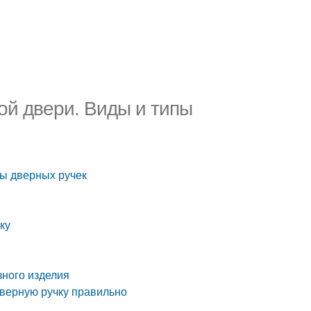
ной двери. Виды и типы
пы дверных ручек
ку
зного изделия
дверную ручку правильно