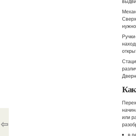
выдви
Механ
Сверх
нужно
Ручки
наход
откры
Стаци
разли
Дверн
Как
Перех
начин
или р
⇦
разобр
в п