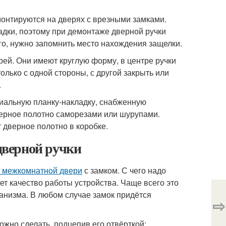
онтируются на дверях с врезными замками.
дки, поэтому при демонтаже дверной ручки
ого, нужно запомнить место нахождения защелки.
ей. Они имеют круглую форму, в центре ручки
олько с одной стороны, с другой закрыть или
.
иальную планку-накладку, снабженную
ерное полотно саморезами или шурупами.
 дверное полотно в коробке.
 дверной ручки
у межкомнатной двери
с замком. С чего надо
т качество работы устройства. Чаще всего это
анизма. В любом случае замок придётся
⇨
ожно сделать, подцепив его отвёрткой;