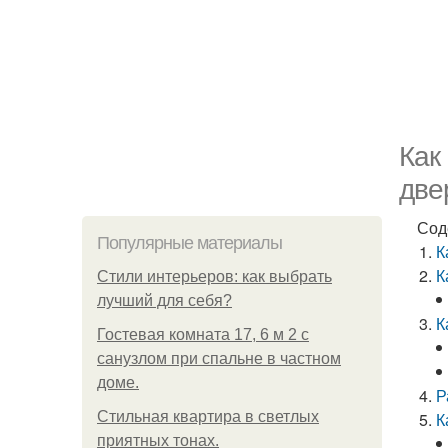
Как
две
Сод
Популярные материалы
К
К
Стили интерьеров: как выбрать
лучший для себя?
К
Гостевая комната 17, 6 м 2 с
санузлом при спальне в частном
доме.
Р
Стильная квартира в светлых
К
приятных тонах.