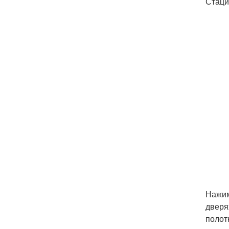
Стаци
Нажим
дверя
полот