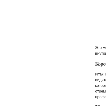
Это м
внутр
Коро
Итак,
видит
котор
отрем
профе