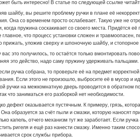
ожет быть интересно! В статье по следующей ссылке читайте
яв шайбу, вы решите проблему ручки в плане её некоррект
ния. Она со временем просто ослабевает. Такую уже не отр
и, когда пружина соскакивает со своего места. Придётся её 
 главное, что процесс установки сложен и травмоопасен, по
о прижать, уложив сверху и шпоночную шайбу, и стопорное к
у вас это получилось, то остаётся только вмонтировать пов
няя это действо, надо саму пружину удерживать пальцами.
 если ручка собрана, то проверьте её на предмет корректно
вания. Если этого не произошло, выбросите её в мусор и иди
ой ручки на межкомнатную дверь проводится в обратном п
 так что заниматься его разборкой нет необходимости.
ко дефект оказывается пустячным. К примеру, грязь, котор
. Она образуется за счёт пыли и смазки, которую наносят п
ько капель, отчего механизм тут же заработает. Если ручка 
стить ригеля и ещё раз нанести смазку. Именно таким спос
чивается срок службы прибора.