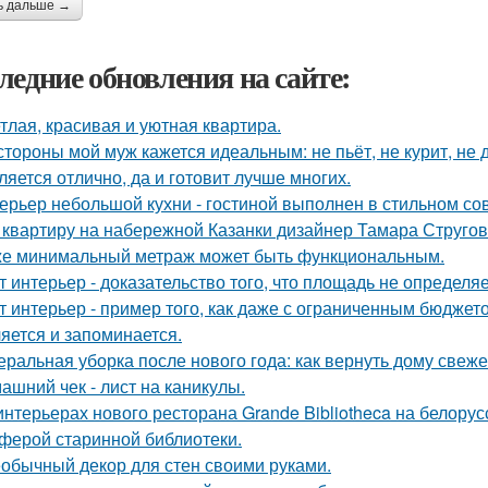
ь дальше →
ледние обновления на сайте:
тлая, красивая и уютная квартира.
стороны мой муж кажется идеальным: не пьёт, не курит, не 
ляется отлично, да и готовит лучше многих.
ерьер небольшой кухни - гостиной выполнен в стильном со
 квартиру на набережной Казанки дизайнер Тамара Стругов
е минимальный метраж может быть функциональным.
т интерьер - доказательство того, что площадь не определя
т интерьер - пример того, как даже с ограниченным бюджет
яется и запоминается.
еральная уборка после нового года: как вернуть дому свежес
ашний чек - лист на каникулы.
интерьерах нового ресторана Grande Bibliotheca на белору
ферой старинной библиотеки.
обычный декор для стен своими руками.