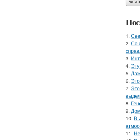
читат
Пос
1.
Све
2.
Со 
справ
3.
Инт
4.
Эту
5.
Даж
6.
Это
7.
Это
выдел
8.
Ген
9.
Дом
10.
В 
атмос
11.
Не