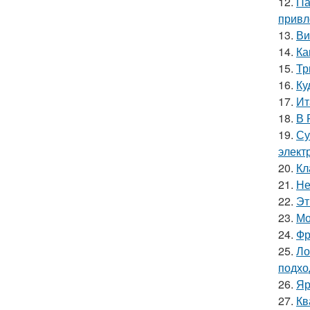
12.
Па
привл
13.
Ви
14.
Ка
15.
Тр
16.
Ку
17.
Ит
18.
В 
19.
Су
элект
20.
Кл
21.
Не
22.
Эт
23.
Мо
24.
Фр
25.
Ло
подхо
26.
Яр
27.
Кв