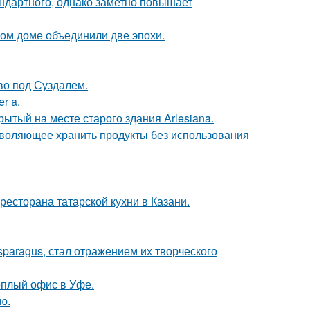
ндартного, однако заметно повышает
ом доме объединили две эпохи.
ово под Суздалем.
r a.
ытый на месте старого здания Arlesiana.
зволяющее хранить продукты без использования
есторана татарской кухни в Казани.
paragus, стал отражением их творческого
ёплый офис в Уфе.
ю.