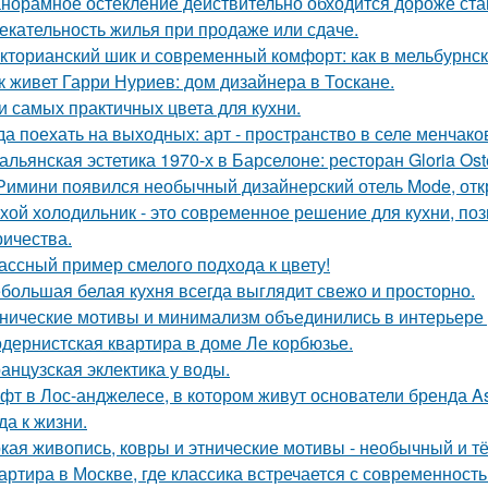
норамное остекление действительно обходится дороже ста
екательность жилья при продаже или сдаче.
кторианский шик и современный комфорт: как в мельбурнск
к живет Гарри Нуриев: дом дизайнера в Тоскане.
и самых практичных цвета для кухни.
да поехать на выходных: арт - пространство в селе менчак
альянская эстетика 1970-х в Барселоне: ресторан Gloria Oste
Римини появился необычный дизайнерский отель Mode, откр
хой холодильник - это современное решение для кухни, по
ричества.
ассный пример смелого подхода к цвету!
большая белая кухня всегда выглядит свежо и просторно.
нические мотивы и минимализм объединились в интерьере р
дернистская квартира в доме Ле корбюзье.
анцузская эклектика у воды.
фт в Лос-анджелесе, в котором живут основатели бренда As
да к жизни.
кая живопись, ковры и этнические мотивы - необычный и т
артира в Москве, где классика встречается с современность