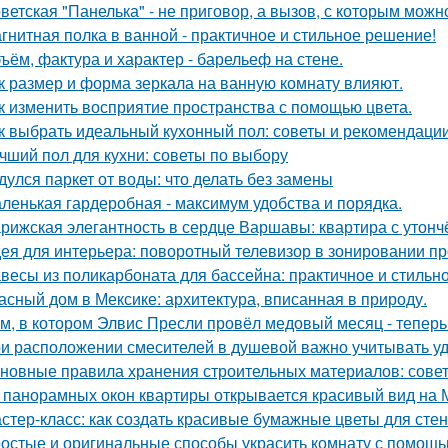
ветская "Панелька" - не приговор, а вызов, с которым можн
гнитная полка в ванной - практичное и стильное решение!
ъём, фактура и характер - барельеф на стене.
к размер и форма зеркала на ванную комнату влияют.
к изменить восприятие пространства с помощью цвета.
к выбрать идеальный кухонный пол: советы и рекомендаци
чший пол для кухни: советы по выбору
дулся паркет от воды: что делать без замены
ленькая гардеробная - максимум удобства и порядка.
рижская элегантность в сердце Варшавы: квартира с утон
ея для интерьера: поворотный телевизор в зонировании пр
весы из поликарбоната для бассейна: практичное и стильн
асный дом в Мексике: архитектура, вписанная в природу.
м, в котором Элвис Пресли провёл медовый месяц - тепер
и расположении смесителей в душевой важно учитывать удо
новные правила хранения строительных материалов: сове
 панорамных окон квартиры открывается красивый вид на 
стер-класс: как создать красивые бумажные цветы для стен
остые и оригинальные способы украсить комнату с помощь