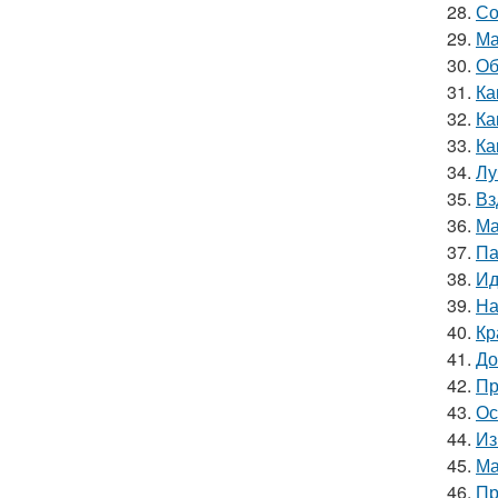
28.
Со
29.
Ма
30.
Об
31.
Ка
32.
Ка
33.
Ка
34.
Лу
35.
Вз
36.
Ма
37.
Па
38.
Ид
39.
На
40.
Кр
41.
До
42.
Пр
43.
Ос
44.
Из
45.
Ма
46.
Пр