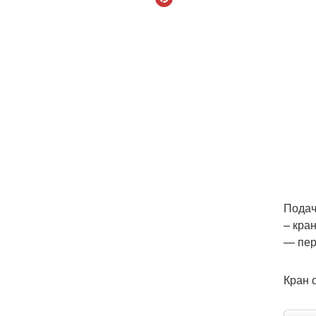
Подач
– кра
— пер
Кран 