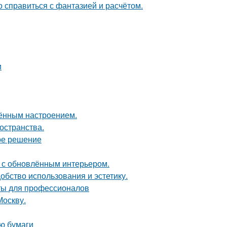
о справиться с фантазией и расчётом.
и
чённым настроением.
остранства.
ое решение
ь с обновлённым интерьером.
бство использования и эстетику.
ты для профессионалов
Москву.
ю бумаги