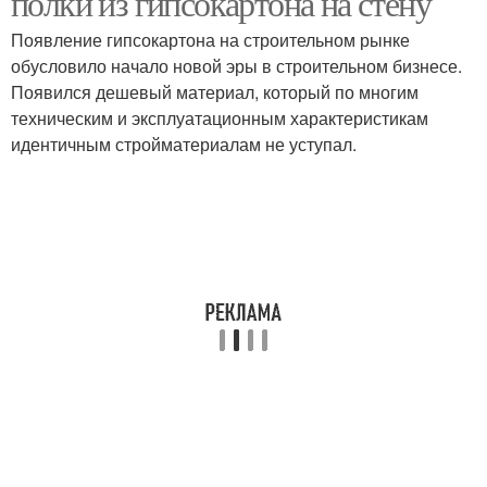
полки из гипсокартона на стену
Появление гипсокартона на строительном рынке
обусловило начало новой эры в строительном бизнесе.
Появился дешевый материал, который по многим
Стены при установке
Крепление для полок
техническим и эксплуатационным характеристикам
идентичным стройматериалам не уступал.
Подвесная полка
Полка без углов
Полки в шкафу
Крепёж к стене
Полотенцесушитель к
Крепление в стену
стене