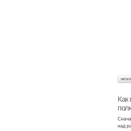
читат
Как 
пол
Снача
над р