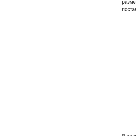
разме
поста
В пол