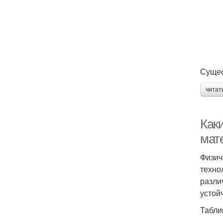
Сущес
читат
Как
мат
Физич
техно
разли
устой
Табли