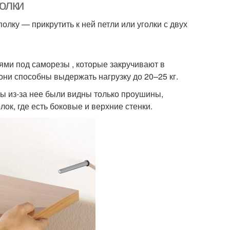
голки
лку — прикрутить к ней петли или уголки с двух
ение на бетонной
Крепления от
стене
материала
ями под саморезы , которые закручивают в
они способны выдержать нагрузку до 20–25 кг.
бы из-за нее были видны только проушины,
ление для полки
Подвесные полки
ок, где есть боковые и верхние стенки.
Полка на
Крепежи для полок
окартонную стену