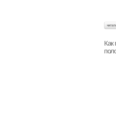
читат
Как
пол