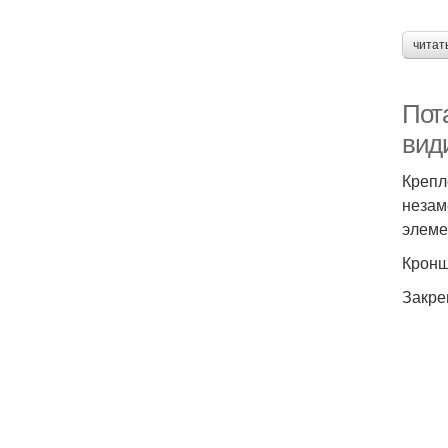
читат
Пота
вид
Крепл
незам
элеме
Кронш
Закре