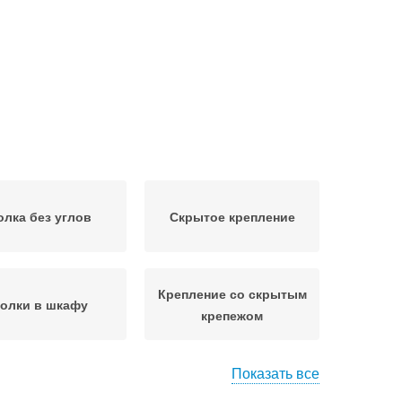
олка без углов
Скрытое крепление
Крепление со скрытым
олки в шкафу
крепежом
Показать все
ллические полки
Крепеж для полок