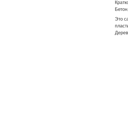
Кратк
Бетон
Это с
пласт
Дере