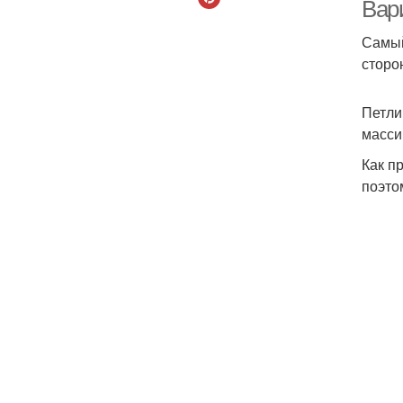
Вари
Самый
сторо
Петли
масси
Как п
П
поэто
в