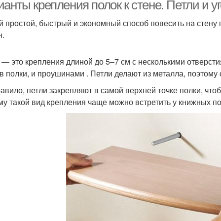
анты крепления полок к стене. Петли и у
 простой, быстрый и экономный способ повесить на стену по
н.
Крепление на
Крепл
Полка на стене
кронштейны
 — это крепления длиной до 5–7 см с несколькими отверсти
в полки, и проушинами . Петли делают из металла, поэтому 
Крепления без
равило, петли закрепляют в самой верхней точке полки, что
отайное крепление
Креп
видимого крепежа
му такой вид крепления чаще можно встретить у книжных пол
Полки со скрытым
Невидимое крепление
креплением
гипс
Фурнитура без
Полки в современном
идимого крепления
интерьере