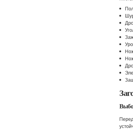
По
Шу
Дро
Уго
За
Уро
Но
Нож
Дро
Эле
Защ
Заг
Выбо
Перед
устой