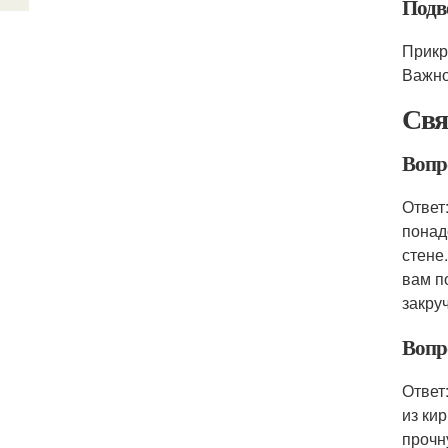
Подв
Прикр
Важно
Свя
Вопро
Ответ
понад
стене
вам п
закру
Вопр
Ответ
из ки
прочн