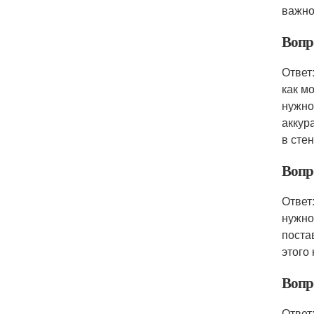
важно
Вопр
Ответ
как м
нужно
аккур
в стен
Вопр
Ответ
нужно
поста
этого
Вопро
Ответ