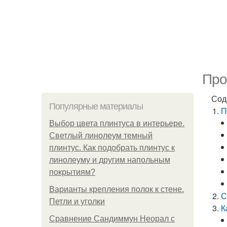
Про
Сод
Популярные материалы
П
Выбор цвета плинтуса в интерьере.
Светлый линолеум темный
плинтус. Как подобрать плинтус к
линолеуму и другим напольным
покрытиям?
Варианты крепления полок к стене.
С
Петли и уголки
К
Сравнение Сандиммун Неорал с