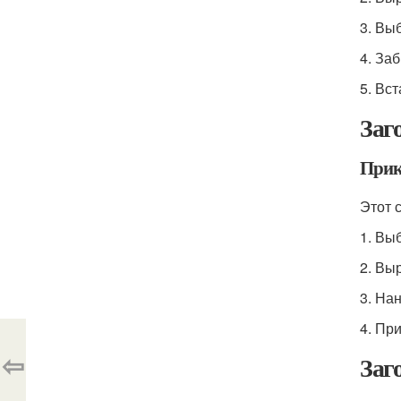
3. Вы
4. За
5. Вс
Заг
Прик
Этот 
1. Вы
2. Вы
3. На
4. Пр
⇦
Заг