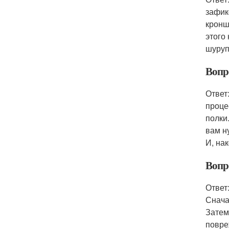
зафик
кронш
этого
шуруп
Вопро
Ответ
проце
полки
вам н
И, на
Вопро
Ответ
Снача
Затем
повре