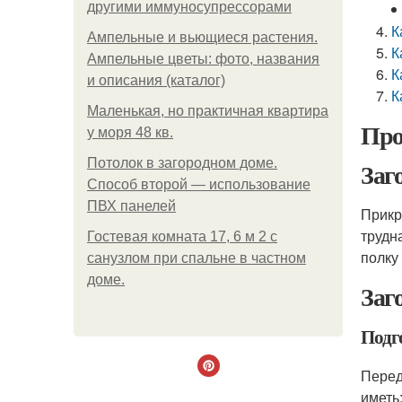
другими иммуносупрессорами
К
Ампельные и вьющиеся растения.
К
Ампельные цветы: фото, названия
К
и описания (каталог)
К
Маленькая, но практичная квартира
Про
у моря 48 кв.
Потолок в загородном доме.
Заг
Способ второй — использование
ПВХ панелей
Прикр
трудн
Гостевая комната 17, 6 м 2 с
полку 
санузлом при спальне в частном
доме.
Заг
Подг
Перед
иметь