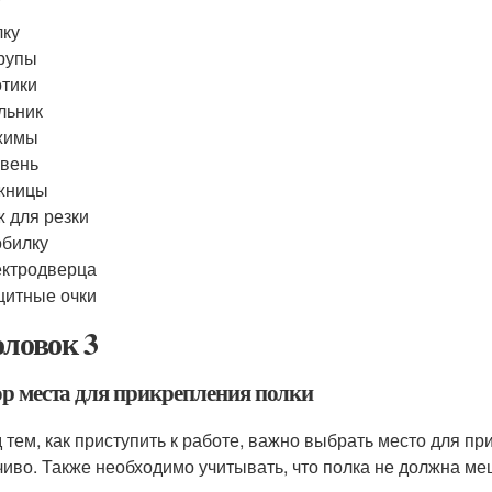
лку
рупы
тики
льник
жимы
вень
жницы
 для резки
билку
ктродверца
итные очки
оловок 3
р места для прикрепления полки
 тем, как приступить к работе, важно выбрать место для п
чиво. Также необходимо учитывать, что полка не должна м