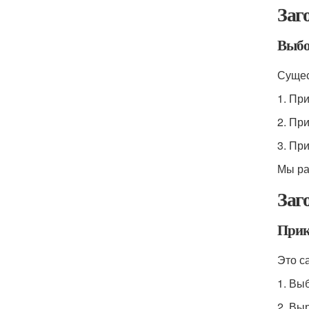
Заг
Выбо
Сущес
1. Пр
2. Пр
3. Пр
Мы ра
Заг
Прик
Это с
1. Вы
2. Вы