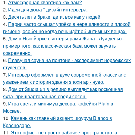
1.
Атмосферная квартира как вам?
2.
Идеи для дома * дизайн интерьера.
3.
Десять лет в браке, дети, всё как у людей.
4.
Парни часто слышат упрёки в неряшливости и плохой
гигиене, особенно когда речь идёт об интимных вещах.
5.
Дом в Нью-йорке с интерьерами Жана - Луи деньо -
пример того, как классическая база может звучать
современно.
6.
Плавучая сауна на понтоне - эксперимент норвежских
студентов.
7.
Интерьер оформлен в духе современной классики с
уважением к истории здания эпохи ар - нуво.
8.
Дом от Studia 54 в репино выглядит как роскошная
яхта, пришвартованная среди сосен.
9.
Игра света и минимум декора: кофейня Plain в
Москве.
10.
Камень как главный акцент: шоурум Blanco в
Краснодаре.
11.
Этот офис - не просто рабочее пространство, а