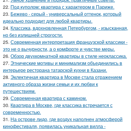
22.
Под куполом: квартира с характером в Париже.
23.
Бежево - серый - универсальный оттенок, который
идеально подходит для любой квартиры.
24.
Классика, вдохновленная Петербургом, - изысканная,
но без излишней строгости.
25.
Современная интерпретация французской классики -
это не о вычурности, а о комфорте и чувстве меры.
26.
Обзор двухкомнатной квартиры в стиле неоклассика.
27.
Этнические мотивы и минимализм объединились в
интерьере ресторана татарской кухни в Казани.
28.
Эклектичная квартира в Москве стала отражением
активного образа жизни семьи и их любви к
путешествиям.
29.
Современная квартира с камином.
30.
Квартира в Москве, где классика встречается с
современностью.
31.
На острове лидо, где воздух наполнен атмосферой
кинофестиваля, появилась уникальная вилла -