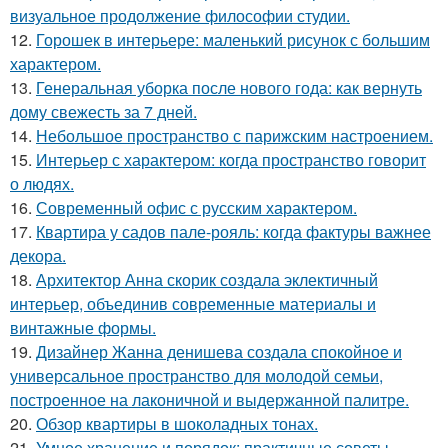
визуальное продолжение философии студии.
12.
Горошек в интерьере: маленький рисунок с большим
характером.
13.
Генеральная уборка после нового года: как вернуть
дому свежесть за 7 дней.
14.
Небольшое пространство с парижским настроением.
15.
Интерьер с характером: когда пространство говорит
о людях.
16.
Современный офис с русским характером.
17.
Квартира у садов пале-рояль: когда фактуры важнее
декора.
18.
Архитектор Анна скорик создала эклектичный
интерьер, объединив современные материалы и
винтажные формы.
19.
Дизайнер Жанна денишева создала спокойное и
универсальное пространство для молодой семьи,
построенное на лаконичной и выдержанной палитре.
20.
Обзор квартиры в шоколадных тонах.
21.
Умное хранение и порядок: практичные советы.