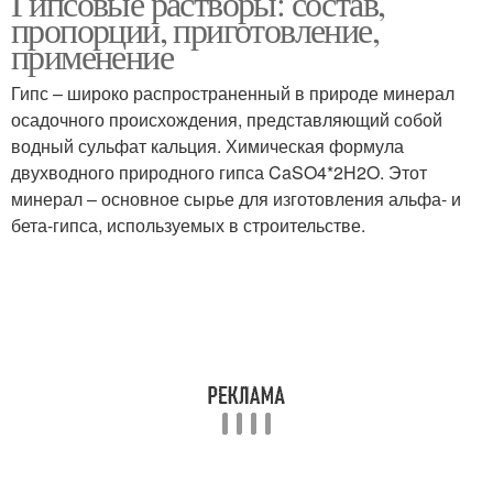
Гипсовые растворы: состав,
пропорции, приготовление,
применение
Гипс – широко распространенный в природе минерал
Плитки из гипса
Краска для гипса
осадочного происхождения, представляющий собой
водный сульфат кальция. Химическая формула
двухводного природного гипса CaSO4*2H2O. Этот
минерал – основное сырье для изготовления альфа- и
Гипс от воды
бета-гипса, используемых в строительстве.