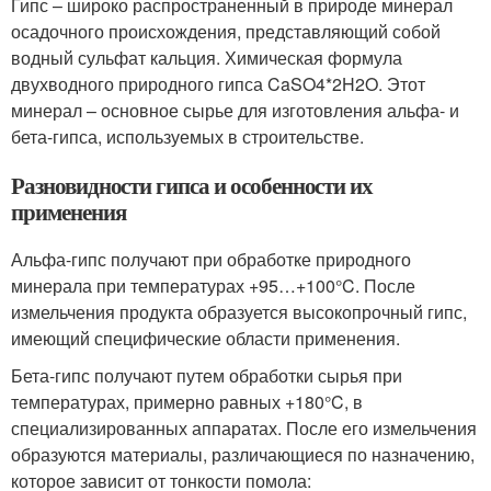
Гипс – широко распространенный в природе минерал
осадочного происхождения, представляющий собой
водный сульфат кальция. Химическая формула
двухводного природного гипса CaSO
4
*2H
2
O. Этот
минерал – основное сырье для изготовления альфа- и
бета-гипса, используемых в строительстве.
Разновидности гипса и особенности их
применения
Альфа-гипс получают при обработке природного
минерала при температурах +95…+100°C. После
измельчения продукта образуется высокопрочный гипс,
имеющий специфические области применения.
Бета-гипс получают путем обработки сырья при
температурах, примерно равных +180°C, в
специализированных аппаратах. После его измельчения
образуются материалы, различающиеся по назначению,
которое зависит от тонкости помола: